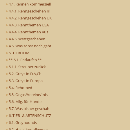
4.4. Rennen kommerziell
4.4.1. Renngeschehen Irl
4.4.2. Renngeschehen UK
4.4.3. Rennthemen USA
4.4.4. Rennthemen Aus
4.4.5. Wettgeschehen
4.5. Was sonst noch geht
5. TIERHEIM
** 5.1. Entlaufen **
5.1.1. Streuner zurück
5.2. Greys in D,A,Ch
5.3. Greys in Europa
5.4. Rehomed
5.5. Orgas/Vereine/Inis
5.6. Mfg. für Hunde
5.7. Was bisher geschah
6. TIER- & ARTENSCHUTZ
6.1. Greyhounds
6.2. Haustiere allgemein