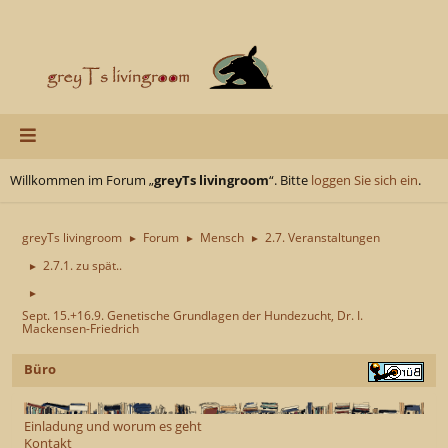
Willkommen im Forum „
greyTs livingroom
“. Bitte
loggen Sie sich ein
.
greyTs livingroom
Forum
Mensch
2.7. Veranstaltungen
►
►
►
2.7.1. zu spät..
►
►
Sept. 15.+16.9. Genetische Grundlagen der Hundezucht, Dr. I.
Mackensen-Friedrich
Büro
Einladung und worum es geht
Kontakt