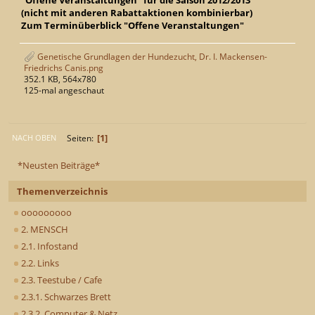
"Offene Veranstaltungen" für die Saison 2012/2013
(nicht mit anderen Rabattaktionen kombinierbar)
Zum Terminüberblick "Offene Veranstaltungen"
Genetische Grundlagen der Hundezucht, Dr. I. Mackensen-
Friedrichs Canis.png
352.1 KB, 564x780
125-mal angeschaut
1
Seiten
NACH OBEN
*Neusten Beiträge*
Themenverzeichnis
ooooooooo
2. MENSCH
2.1. Infostand
2.2. Links
2.3. Teestube / Cafe
2.3.1. Schwarzes Brett
2.3.2. Computer & Netz