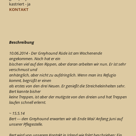
kastriert - ja
KONTAKT
Beschreibung
10.06.2014 - Der Greyhound Rüde ist am Wochenende
angekommen. Noch hat er ein
bischen viel auf den Rippen, aber daran arbeiten wir nun. Er ist sehr
verschmust und
anhänglich, aber nicht zu aufdringlich. Wenn man ins Refugio
kommt, begrüßt er einen
als erstes von den drei Neuen. Er genießt die Streicheleinheiten sehr.
Bert kannte bisher
keine Treppen, ist aber der mutigste von den dreien und hat Treppen
laufen schnell erlernt.
~ 15.5.14
Bert --- den Greyhound erwarten wir ab Ende Mai/ Anfang Juni auf
unserer Pflegestelle.
Bert wird von unserem Kontakt in Irland wie folgt beschrieben: Ein