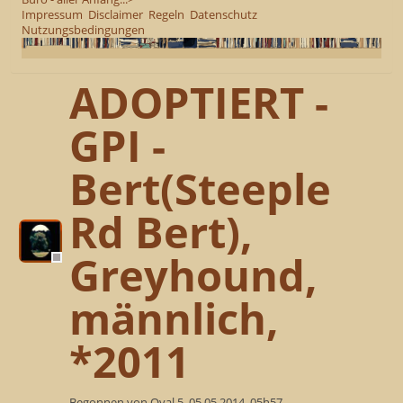
Impressum
Disclaimer
Regeln
Datenschutz
Nutzungsbedingungen
ADOPTIERT -
GPI -
Bert(Steeple
Rd Bert),
Greyhound,
männlich,
*2011
Begonnen von Oval 5, 05.05.2014, 05h57