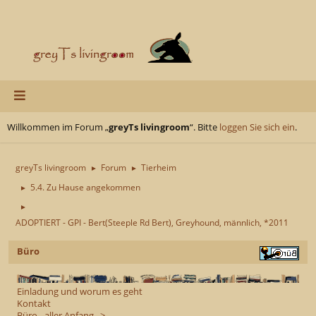
Willkommen im Forum „
greyTs livingroom
“. Bitte
loggen Sie sich ein
.
greyTs livingroom
Forum
Tierheim
►
►
5.4. Zu Hause angekommen
►
►
ADOPTIERT - GPI - Bert(Steeple Rd Bert), Greyhound, männlich, *2011
Büro
Einladung und worum es geht
Kontakt
Büro - aller Anfang...>