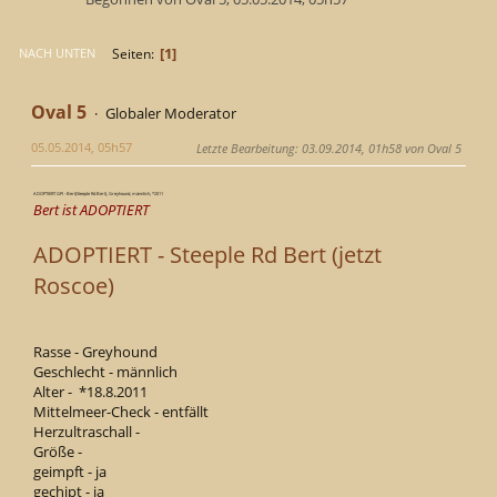
1
Seiten
NACH UNTEN
Oval 5
Globaler Moderator
05.05.2014, 05h57
Letzte Bearbeitung
: 03.09.2014, 01h58 von Oval 5
ADOPTIERT GPI - Bert(Steeple Rd Bert), Greyhound, männlich, *2011
Bert ist ADOPTIERT
ADOPTIERT - Steeple Rd Bert (jetzt
Roscoe)
Rasse - Greyhound
Geschlecht - männlich
Alter - *18.8.2011
Mittelmeer-Check - entfällt
Herzultraschall -
Größe -
geimpft - ja
gechipt - ja