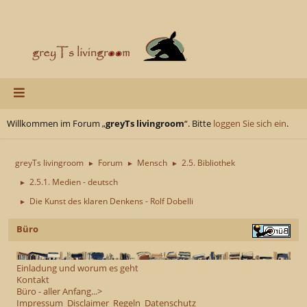
Willkommen im Forum „
greyTs livingroom
“. Bitte
loggen Sie sich ein
.
greyTs livingroom
Forum
Mensch
2.5. Bibliothek
►
►
►
2.5.1. Medien - deutsch
►
Die Kunst des klaren Denkens - Rolf Dobelli
►
Büro
Einladung und worum es geht
Kontakt
Büro - aller Anfang...>
Impressum
Disclaimer
Regeln
Datenschutz