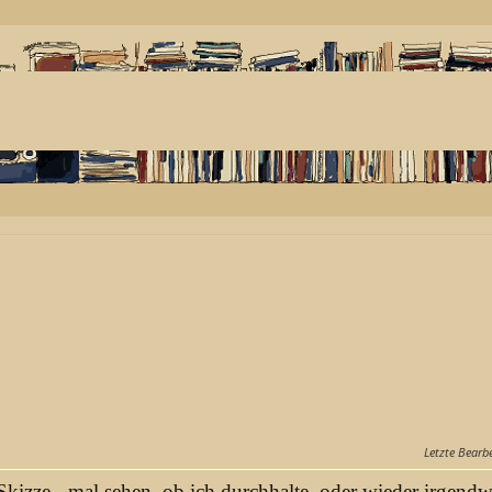
Letzte Bearb
Skizze - mal sehen, ob ich durchhalte, oder wieder irgendw