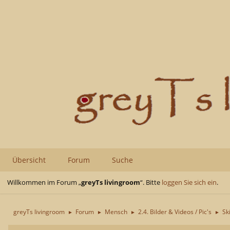
Übersicht
Forum
Suche
Willkommen im Forum „
greyTs livingroom
“. Bitte
loggen Sie sich ein
.
greyTs livingroom
Forum
Mensch
2.4. Bilder & Videos / Pic's
Sk
►
►
►
►