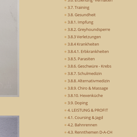
3.7. Training
3.8. Gesundheit
3.8.1. Impfung
3.8.2. Greyhoundsperre
3.8.3 Verletzungen
3.8.4 Krankheiten
3.8.4.1. Erbkrankheiten
3.8.5. Parasiten
3.8.6. Geschwüre - Krebs
3.8.7. Schulmedizin
3.8.8. Alternativmedizin
3.8.9. Chiro & Massage
3.8.10. Hexenküche
3.9. Doping
4. LEISTUNG & PROFIT
4.1. Coursing & Jagd
4.2. Bahnrennen
4.3. Rennthemen D-A-CH