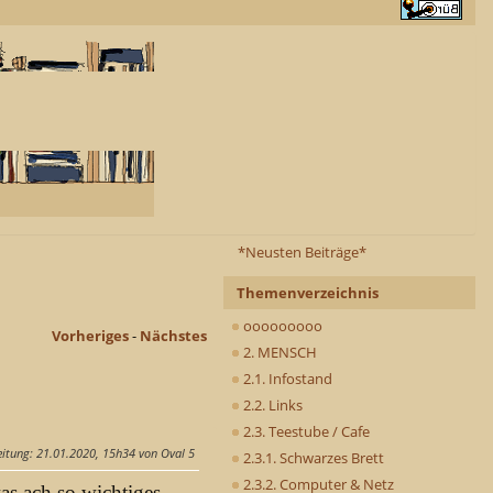
*Neusten Beiträge*
Themenverzeichnis
ooooooooo
Vorheriges
-
Nächstes
2. MENSCH
2.1. Infostand
2.2. Links
2.3. Teestube / Cafe
eitung
: 21.01.2020, 15h34 von Oval 5
2.3.1. Schwarzes Brett
2.3.2. Computer & Netz
as ach so wichtiges