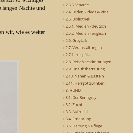
2.3.3 Séparée
ie langen Nächte und
2.4. Bilder, Videos & Pic's
2.5. Bibliothek
2.5.1. Medien - deutsch
en wir, wie es weiter
2.5.2. Medien - englisch
2.6. Greytalk
2.7. Veranstaltungen
2.7.1. zu spät..
2.8. Reise&bestimmungen
2.9. Urlaubsbetreuung
2.10. Nähen & Basteln
2.11. Herrgottswinkerl
3. HUND
3.1. Der Renngrey
3.2. Zucht
3.3. Aufzucht
3.4. Ernährung
3.5. Haltung & Pflege
3.6. Erziehung*Verhalten