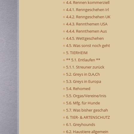
4.4. Rennen kommerziell
4.4.1. Renngeschehen Irl
4.4.2. Renngeschehen UK
4.4.3. Rennthemen USA
4.4.4. Rennthemen Aus
4.4.5. Wettgeschehen
4.5. Was sonst noch geht
5. TIERHEIM
** 5.1. Entlaufen **
5.1.1. Streuner zurück
5.2. Greys in D,A,Ch
5.3. Greys in Europa
5.4. Rehomed
5.5. Orgas/Vereine/Inis
5.6. Mfg. für Hunde
5.7. Was bisher geschah
6. TIER- & ARTENSCHUTZ
6.1. Greyhounds
6.2. Haustiere allgemein