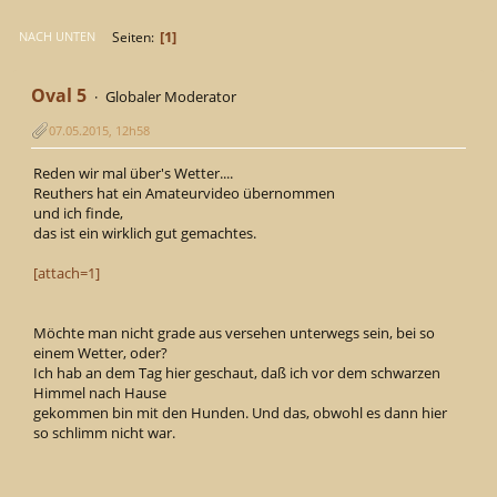
1
Seiten
NACH UNTEN
Oval 5
Globaler Moderator
07.05.2015, 12h58
Reden wir mal über's Wetter....
Reuthers hat ein Amateurvideo übernommen
und ich finde,
das ist ein wirklich gut gemachtes.
[attach=1]
Möchte man nicht grade aus versehen unterwegs sein, bei so
einem Wetter, oder?
Ich hab an dem Tag hier geschaut, daß ich vor dem schwarzen
Himmel nach Hause
gekommen bin mit den Hunden. Und das, obwohl es dann hier
so schlimm nicht war.