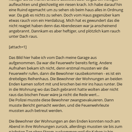
aufleuchten und gleichzeitig ein riesen krach. Ich habe darauf hin
eine Ruind egemacht um zu sehen ob beim haus alles in Ordnung
war. Da gab es nichts zu sehen. Doch vom Haus gegenüber kam
etwas rauch von ein Herdabzug. Mich hat es gewundert das die
nicht reagiet haben denn das Abendessen war ja anscheinend
angebrannt. Dannkam es aber heftiger, und plötzlich kam rauch
unter Dach raus.
[attach=1]
Das Bild hier habe ich vom Dach meine Garage aus
aufgenommen. Da war die Feuerwehr bereits fertig. Andere
Aufnahen bekam ich nicht, denn erstmal mussten wir die
Feuerwehr rufen, dann die Bewohner rausbekommen - es ist ein
dreiteliges Reihenhaus. Die Bewohner der Wohnungen an beiden
Enden kamen sofort mit und krochen bei mir ins haus runter. Die
in die Wohnung wo das Dach gebrannt hatte wolten aber nicht
raus das bischen Feuer wäre ja nicht die Rede wert...
Die Polizei musste diese Bewohner zwangsevakuieren. Dann
musste Bericht gemacht werden, und die Feuerwehrleute
mussten auch betreut werden.
Die Bewohner der Wohnungen an den Enden konnten noch am
Abend in ihre Wohnungen zurück, allerdings mussten sie bis zum
nächsten Tag ohne Strom auskommen weil die Kaben ja hin