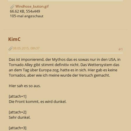
Windhose_button.gif
66.62 KB, 554x449
105-mal angeschaut
KimC
08.05.2015, 08h37
#1
Das ist imponierend, der Mythos das es sowas nur in den USA, in
Tornado Alley gibt stimmt definitiv nicht. Das Wettersystem das
an dem Tag über Europa zog, hatte es in sich. Hier gab es keine
Tornados, aber wie ich meine wurde der Versuch gemacht.
Hier sah es so aus.
[attach=1]
Die Front kommt, es wird dunkel.
[attach=2]
Sehr dunkel.
[attach=3]