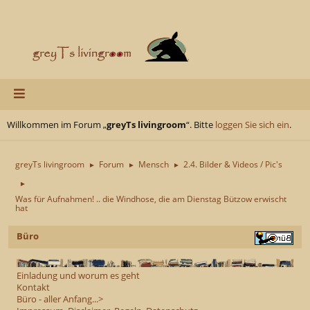
Willkommen im Forum „
greyTs livingroom
“. Bitte
loggen Sie sich ein
.
greyTs livingroom
Forum
Mensch
2.4. Bilder & Videos / Pic's
►
►
►
►
Was für Aufnahmen! .. die Windhose, die am Dienstag Bützow erwischt
hat
Büro
Einladung und worum es geht
Kontakt
Büro - aller Anfang...>