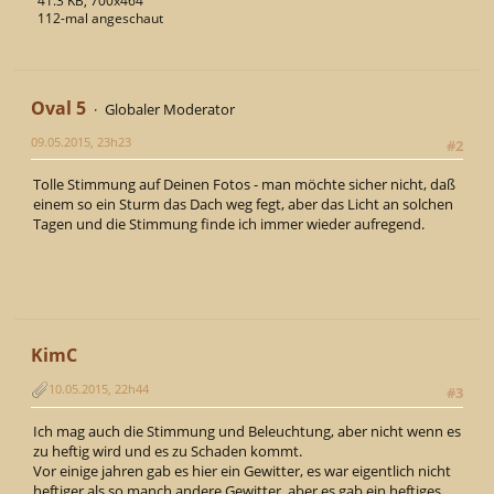
41.3 KB, 700x464
112-mal angeschaut
Oval 5
Globaler Moderator
09.05.2015, 23h23
#2
Tolle Stimmung auf Deinen Fotos - man möchte sicher nicht, daß
einem so ein Sturm das Dach weg fegt, aber das Licht an solchen
Tagen und die Stimmung finde ich immer wieder aufregend.
KimC
10.05.2015, 22h44
#3
Ich mag auch die Stimmung und Beleuchtung, aber nicht wenn es
zu heftig wird und es zu Schaden kommt.
Vor einige jahren gab es hier ein Gewitter, es war eigentlich nicht
heftiger als so manch andere Gewitter, aber es gab ein heftiges