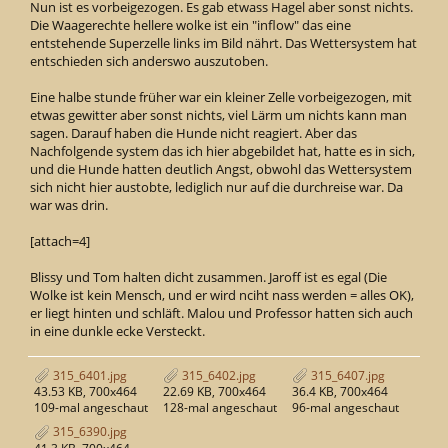
Nun ist es vorbeigezogen. Es gab etwass Hagel aber sonst nichts.
Die Waagerechte hellere wolke ist ein "inflow" das eine
entstehende Superzelle links im Bild nährt. Das Wettersystem hat
entschieden sich anderswo auszutoben.
Eine halbe stunde früher war ein kleiner Zelle vorbeigezogen, mit
etwas gewitter aber sonst nichts, viel Lärm um nichts kann man
sagen. Darauf haben die Hunde nicht reagiert. Aber das
Nachfolgende system das ich hier abgebildet hat, hatte es in sich,
und die Hunde hatten deutlich Angst, obwohl das Wettersystem
sich nicht hier austobte, lediglich nur auf die durchreise war. Da
war was drin.
[attach=4]
Blissy und Tom halten dicht zusammen. Jaroff ist es egal (Die
Wolke ist kein Mensch, und er wird nciht nass werden = alles OK),
er liegt hinten und schläft. Malou und Professor hatten sich auch
in eine dunkle ecke Versteckt.
315_6401.jpg
315_6402.jpg
315_6407.jpg
43.53 KB, 700x464
22.69 KB, 700x464
36.4 KB, 700x464
109-mal angeschaut
128-mal angeschaut
96-mal angeschaut
315_6390.jpg