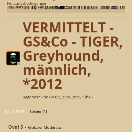
Nutzungsbedingungen
VERMITTELT -
GS&Co - TIGER,
Greyhound,
männlich,
*2012
Begonnen von Oval 5, 27.05.2015, 13h43
1
Seiten
NACH UNTEN
Oval 5
Globaler Moderator