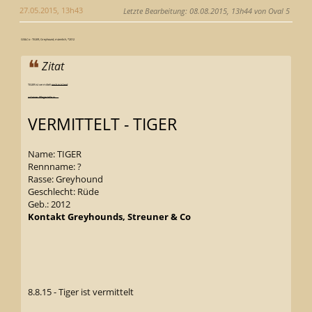
27.05.2015, 13h43
Letzte Bearbeitung
: 08.08.2015, 13h44 von Oval 5
GS&Co - TIGER, Greyhound, männlich, *2012
Zitat
TIGER ist vermittelt
noch in Irland
auf einer Pflegestelle in ....
.
VERMITTELT - TIGER
Name: TIGER
Rennname: ?
Rasse: Greyhound
Geschlecht: Rüde
Geb.: 2012
Kontakt Greyhounds, Streuner & Co
8.8.15 - Tiger ist vermittelt