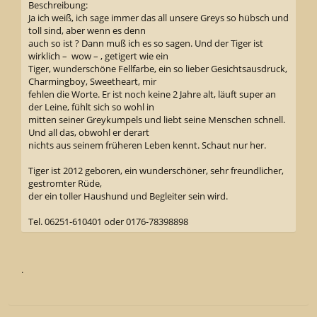
Beschreibung:
Ja ich weiß, ich sage immer das all unsere Greys so hübsch und
toll sind, aber wenn es denn
auch so ist ? Dann muß ich es so sagen. Und der Tiger ist
wirklich – wow – , getigert wie ein
Tiger, wunderschöne Fellfarbe, ein so lieber Gesichtsausdruck,
Charmingboy, Sweetheart, mir
fehlen die Worte. Er ist noch keine 2 Jahre alt, läuft super an
der Leine, fühlt sich so wohl in
mitten seiner Greykumpels und liebt seine Menschen schnell.
Und all das, obwohl er derart
nichts aus seinem früheren Leben kennt. Schaut nur her.
Tiger ist 2012 geboren, ein wunderschöner, sehr freundlicher,
gestromter Rüde,
der ein toller Haushund und Begleiter sein wird.
Tel. 06251-610401 oder 0176-78398898
.