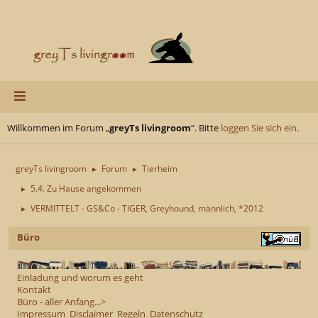
Willkommen im Forum „
greyTs livingroom
“. Bitte
loggen Sie sich ein
.
greyTs livingroom
Forum
Tierheim
►
►
5.4. Zu Hause angekommen
►
VERMITTELT - GS&Co - TIGER, Greyhound, männlich, *2012
►
Büro
Einladung und worum es geht
Kontakt
Büro - aller Anfang...>
Impressum
Disclaimer
Regeln
Datenschutz