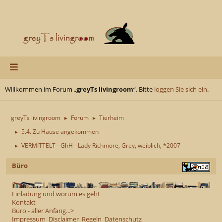
Willkommen im Forum „
greyTs livingroom
“. Bitte
loggen Sie sich ein
.
greyTs livingroom
Forum
Tierheim
►
►
5.4. Zu Hause angekommen
►
VERMITTELT - GhH - Lady Richmore, Grey, weiblich, *2007
►
Büro
Einladung und worum es geht
Kontakt
Büro - aller Anfang...>
Impressum
Disclaimer
Regeln
Datenschutz