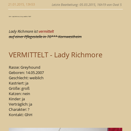
21.01.2015, 13h53
Letzte Bearbeitung
: 05.03.2015, 16h19 von Oval 5
GhH - Lady Richmore, Grey, weiblich, *2007
Lady Richmore ist
vermittelt
auf einer Pflegestelle in 70*** Kornwestheim
VERMITTELT - Lady Richmore
Rasse: Greyhound
Geboren: 14.05.2007
Geschlecht: weiblich
Kastriert: ja
Größe: groß
Katzen: nein
Kinder: ja
Verträglich: ja
Charakter: ?
Kontakt: GhH