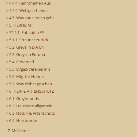
4.4.4. Rennthemen Aus
4.4.5. Wettgeschehen
4.5. Was sonst noch geht
5. TIERHEIM
** 5.1. Entlaufen **
5.1.1. Streuner zurück
5.2. Greys in D,A,Ch
5.3. Greys in Europa
5.4. Rehomed
5.5. Orgas/Vereine/Inis
5.6. Mfg. für Hunde
5.7. Was bisher geschah
6. TIER- & ARTENSCHUTZ
6.1. Greyhounds
6.2. Haustiere allgemein
6.3. Natur- & Artenschutz
6.4. Horrorecke
7. Mülleimer