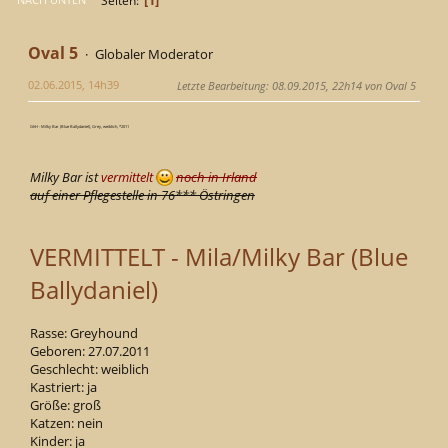
Seiten
Oval 5
Globaler Moderator
02.06.2015, 14h39
Letzte Bearbeitung
: 08.09.2015, 22h14 von Oval 5
GhH - Milky Bar (Blue Ballydaniel), Grey, weiblich, *2011
Milky Bar ist
vermittelt
noch in Irland
auf einer Pflegestelle in 76*** Östringen
VERMITTELT - Mila/Milky Bar (Blue
Ballydaniel)
Rasse: Greyhound
Geboren: 27.07.2011
Geschlecht: weiblich
Kastriert: ja
Größe: groß
Katzen: nein
Kinder: ja