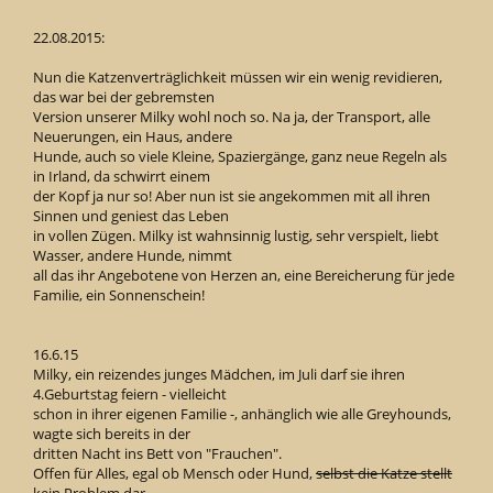
22.08.2015:
Nun die Katzenverträglichkeit müssen wir ein wenig revidieren,
das war bei der gebremsten
Version unserer Milky wohl noch so. Na ja, der Transport, alle
Neuerungen, ein Haus, andere
Hunde, auch so viele Kleine, Spaziergänge, ganz neue Regeln als
in Irland, da schwirrt einem
der Kopf ja nur so! Aber nun ist sie angekommen mit all ihren
Sinnen und geniest das Leben
in vollen Zügen. Milky ist wahnsinnig lustig, sehr verspielt, liebt
Wasser, andere Hunde, nimmt
all das ihr Angebotene von Herzen an, eine Bereicherung für jede
Familie, ein Sonnenschein!
16.6.15
Milky, ein reizendes junges Mädchen, im Juli darf sie ihren
4.Geburtstag feiern - vielleicht
schon in ihrer eigenen Familie -, anhänglich wie alle Greyhounds,
wagte sich bereits in der
dritten Nacht ins Bett von "Frauchen".
Offen für Alles, egal ob Mensch oder Hund,
selbst die Katze stellt