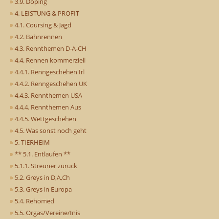
3.9. Doping
4. LEISTUNG & PROFIT
4.1. Coursing & Jagd
4.2. Bahnrennen
4.3. Rennthemen D-A-CH
4.4. Rennen kommerziell
4.4.1. Renngeschehen Irl
4.4.2. Renngeschehen UK
4.4.3. Rennthemen USA
4.4.4. Rennthemen Aus
4.4.5. Wettgeschehen
4.5. Was sonst noch geht
5. TIERHEIM
** 5.1. Entlaufen **
5.1.1. Streuner zurück
5.2. Greys in D,A,Ch
5.3. Greys in Europa
5.4. Rehomed
5.5. Orgas/Vereine/Inis