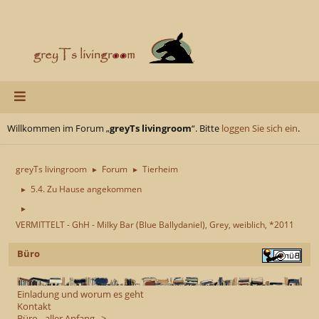
Willkommen im Forum „
greyTs livingroom
“. Bitte
loggen Sie sich ein
.
greyTs livingroom
Forum
Tierheim
►
►
5.4. Zu Hause angekommen
►
►
VERMITTELT - GhH - Milky Bar (Blue Ballydaniel), Grey, weiblich, *2011
Büro
Einladung und worum es geht
Kontakt
Büro - aller Anfang...>