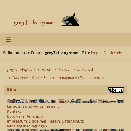
Willkommen im Forum „
greyTs livingroom
“. Bitte
loggen Sie sich ein
.
greyTs livingroom
Forum
Mensch
2. Mensch
►
►
►
Das Innere-Kinder-Retten - immaginative Traumatherapie
►
Büro
Einladung und worum es geht
Kontakt
Büro - aller Anfang...>
Impressum
Disclaimer
Regeln
Datenschutz
Nutzungsbedingungen