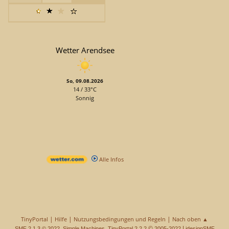
Wetter Arendsee
So, 09.08.2026
14 / 33°C
Sonnig
Alle Infos
|
|
|
TinyPortal
Hilfe
Nutzungsbedingungen und Regeln
Nach oben ▲
,
,
©
|
SMF 2.1.3 © 2022
Simple Machines
TinyPortal 2.2.2
2005-2022
idesignSMF