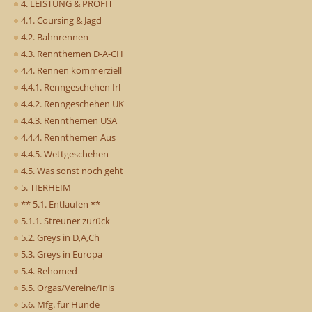
4. LEISTUNG & PROFIT
4.1. Coursing & Jagd
4.2. Bahnrennen
4.3. Rennthemen D-A-CH
4.4. Rennen kommerziell
4.4.1. Renngeschehen Irl
4.4.2. Renngeschehen UK
4.4.3. Rennthemen USA
4.4.4. Rennthemen Aus
4.4.5. Wettgeschehen
4.5. Was sonst noch geht
5. TIERHEIM
** 5.1. Entlaufen **
5.1.1. Streuner zurück
5.2. Greys in D,A,Ch
5.3. Greys in Europa
5.4. Rehomed
5.5. Orgas/Vereine/Inis
5.6. Mfg. für Hunde