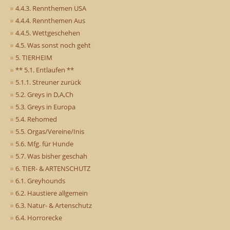
4.4.3. Rennthemen USA
4.4.4. Rennthemen Aus
4.4.5. Wettgeschehen
4.5. Was sonst noch geht
5. TIERHEIM
** 5.1. Entlaufen **
5.1.1. Streuner zurück
5.2. Greys in D,A,Ch
5.3. Greys in Europa
5.4. Rehomed
5.5. Orgas/Vereine/Inis
5.6. Mfg. für Hunde
5.7. Was bisher geschah
6. TIER- & ARTENSCHUTZ
6.1. Greyhounds
6.2. Haustiere allgemein
6.3. Natur- & Artenschutz
6.4. Horrorecke