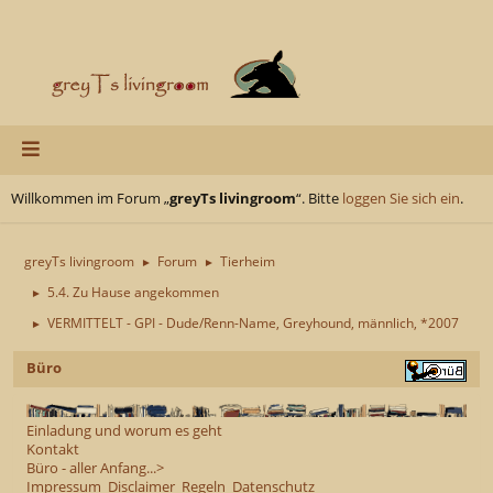
Willkommen im Forum „
greyTs livingroom
“. Bitte
loggen Sie sich ein
.
greyTs livingroom
Forum
Tierheim
►
►
5.4. Zu Hause angekommen
►
VERMITTELT - GPI - Dude/Renn-Name, Greyhound, männlich, *2007
►
Büro
Einladung und worum es geht
Kontakt
Büro - aller Anfang...>
Impressum
Disclaimer
Regeln
Datenschutz