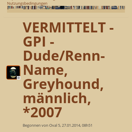
Nutzungsbedingungen
VERMITTELT -
GPI -
Dude/Renn-
Name,
Greyhound,
männlich,
*2007
Begonnen von Oval 5, 27.01.2014, 08h51