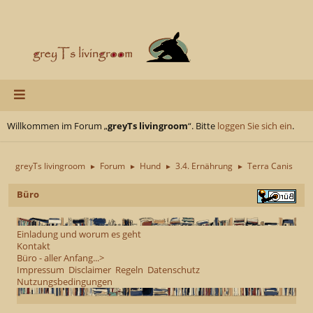
Willkommen im Forum „
greyTs livingroom
“. Bitte
loggen Sie sich ein
.
greyTs livingroom
Forum
Hund
3.4. Ernährung
Terra Canis
►
►
►
►
Büro
Einladung und worum es geht
Kontakt
Büro - aller Anfang...>
Impressum
Disclaimer
Regeln
Datenschutz
Nutzungsbedingungen