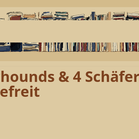
eyhounds & 4 Schäf
efreit