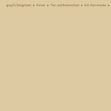
greyTs livingroom
Forum
Tier und Artenschutz
6.4. Horrorecke
►
►
►
►