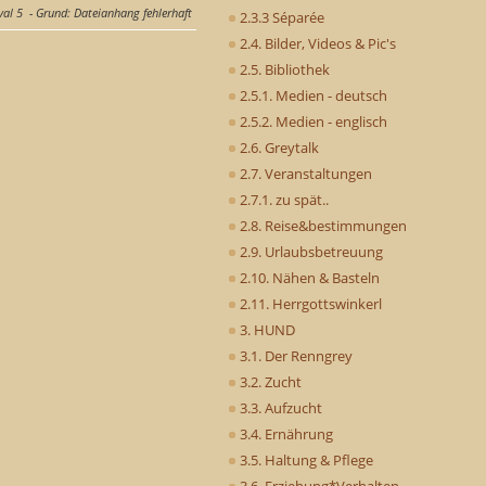
val 5
Grund
: Dateianhang fehlerhaft
2.3.3 Séparée
2.4. Bilder, Videos & Pic's
2.5. Bibliothek
2.5.1. Medien - deutsch
2.5.2. Medien - englisch
2.6. Greytalk
2.7. Veranstaltungen
2.7.1. zu spät..
2.8. Reise&bestimmungen
2.9. Urlaubsbetreuung
2.10. Nähen & Basteln
2.11. Herrgottswinkerl
3. HUND
3.1. Der Renngrey
3.2. Zucht
3.3. Aufzucht
3.4. Ernährung
3.5. Haltung & Pflege
3.6. Erziehung*Verhalten