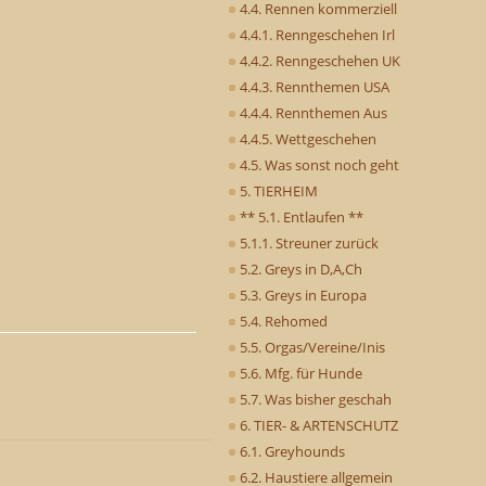
4.4. Rennen kommerziell
4.4.1. Renngeschehen Irl
4.4.2. Renngeschehen UK
4.4.3. Rennthemen USA
4.4.4. Rennthemen Aus
4.4.5. Wettgeschehen
4.5. Was sonst noch geht
5. TIERHEIM
** 5.1. Entlaufen **
5.1.1. Streuner zurück
5.2. Greys in D,A,Ch
5.3. Greys in Europa
5.4. Rehomed
5.5. Orgas/Vereine/Inis
5.6. Mfg. für Hunde
5.7. Was bisher geschah
6. TIER- & ARTENSCHUTZ
6.1. Greyhounds
6.2. Haustiere allgemein