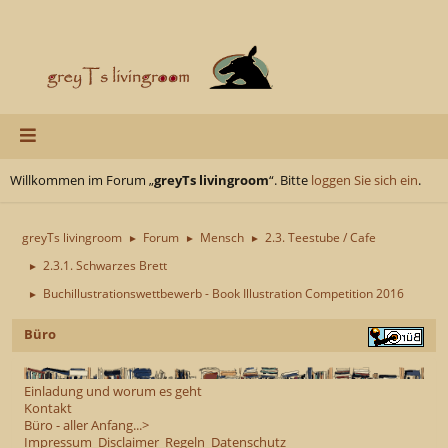
Willkommen im Forum „
greyTs livingroom
“. Bitte
loggen Sie sich ein
.
greyTs livingroom
Forum
Mensch
2.3. Teestube / Cafe
►
►
►
2.3.1. Schwarzes Brett
►
Buchillustrationswettbewerb - Book Illustration Competition 2016
►
Büro
Einladung und worum es geht
Kontakt
Büro - aller Anfang...>
Impressum
Disclaimer
Regeln
Datenschutz