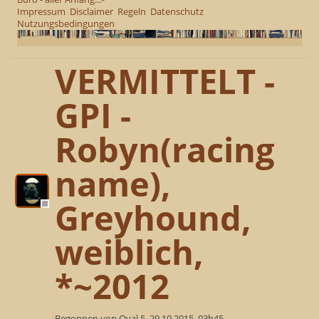
Impressum
Disclaimer
Regeln
Datenschutz
Nutzungsbedingungen
VERMITTELT -
GPI -
Robyn(racing
name),
Greyhound,
weiblich,
*~2012
Begonnen von Oval 5, 29.10.2015, 03h45