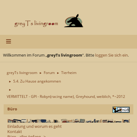
Willkommen im Forum „
greyTs livingroom
“. Bitte
loggen Sie sich ein
.
greyTs livingroom
Forum
Tierheim
►
►
5.4. Zu Hause angekommen
►
►
VERMITTELT - GPI - Robyn(racing name), Greyhound, weiblich, *~2012
Büro
Einladung und worum es geht
Kontakt
Büro - aller Anfang...>