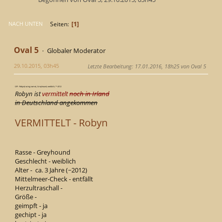
1
Seiten
NACH UNTEN
Oval 5
Globaler Moderator
29.10.2015, 03h45
Letzte Bearbeitung
: 17.01.2016, 18h25 von Oval 5
GPI - Robyn(racing name), Greyhound, weiblich, *~2012
Robyn ist
vermittelt
noch in Irland
in Deutschland angekommen
VERMITTELT - Robyn
Rasse - Greyhound
Geschlecht - weiblich
Alter - ca. 3 Jahre (~2012)
Mittelmeer-Check - entfällt
Herzultraschall -
Größe -
geimpft - ja
gechipt - ja