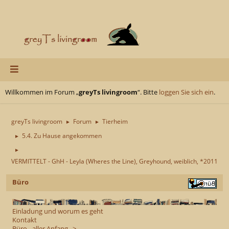
Willkommen im Forum „
greyTs livingroom
“. Bitte
loggen Sie sich ein
.
greyTs livingroom
Forum
Tierheim
►
►
5.4. Zu Hause angekommen
►
►
VERMITTELT - GhH - Leyla (Wheres the Line), Greyhound, weiblich, *2011
Büro
Einladung und worum es geht
Kontakt
Büro - aller Anfang...>