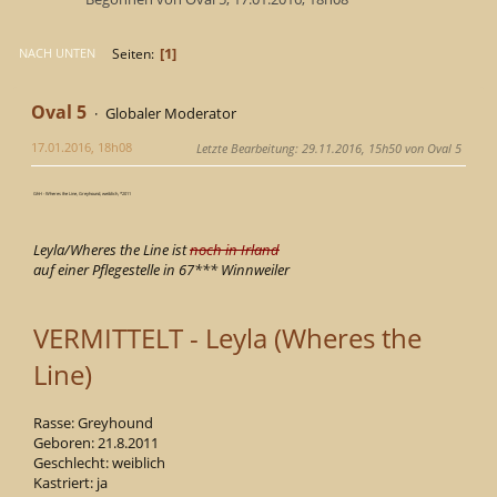
1
Seiten
NACH UNTEN
Oval 5
Globaler Moderator
17.01.2016, 18h08
Letzte Bearbeitung
: 29.11.2016, 15h50 von Oval 5
GhH - Wheres the Line, Greyhound, weiblich, *2011
Leyla/Wheres the Line ist
noch in Irland
auf einer Pflegestelle in 67*** Winnweiler
VERMITTELT - Leyla (Wheres the
Line)
Rasse: Greyhound
Geboren: 21.8.2011
Geschlecht: weiblich
Kastriert: ja