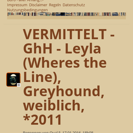
Impressum
Disclaimer
Regeln
Datenschutz
Nutzungsbedingungen
VERMITTELT -
GhH - Leyla
(Wheres the
Line),
Greyhound,
weiblich,
*2011
Begonnen von Oval 5, 17.01.2016, 18h08