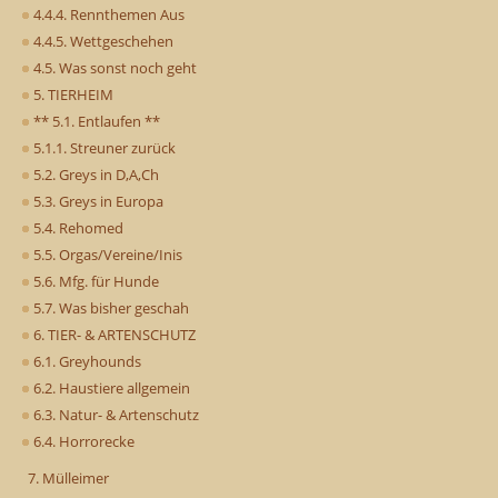
4.4.4. Rennthemen Aus
4.4.5. Wettgeschehen
4.5. Was sonst noch geht
5. TIERHEIM
** 5.1. Entlaufen **
5.1.1. Streuner zurück
5.2. Greys in D,A,Ch
5.3. Greys in Europa
5.4. Rehomed
5.5. Orgas/Vereine/Inis
5.6. Mfg. für Hunde
5.7. Was bisher geschah
6. TIER- & ARTENSCHUTZ
6.1. Greyhounds
6.2. Haustiere allgemein
6.3. Natur- & Artenschutz
6.4. Horrorecke
7. Mülleimer