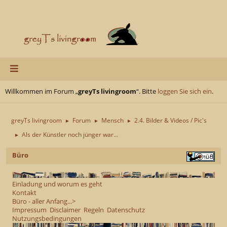
Willkommen im Forum „
greyTs livingroom
“. Bitte
loggen Sie sich ein
.
greyTs livingroom
Forum
Mensch
2.4. Bilder & Videos / Pic's
►
►
►
Als der Künstler noch jünger war...
►
Büro
Einladung und worum es geht
Kontakt
Büro - aller Anfang...>
Impressum
Disclaimer
Regeln
Datenschutz
Nutzungsbedingungen