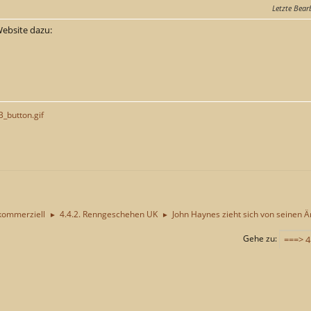
Letzte Bear
Website dazu:
_button.gif
kommerziell
4.4.2. Renngeschehen UK
John Haynes zieht sich von seinen
►
►
Gehe zu