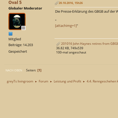
Oval 5
20.10.2016, 15h26
Globaler Moderator
Die Presse-Erklärung des GBGB auf der 
"
[attachimg=1]
"
Mitglied
201016 John Haynes retires from GBGB
Beiträge: 14.203
36.82 KB, 749x539
Gespeichert
100-mal angeschaut
1
Seiten
NACH OBEN
greyTs livingroom
Forum
Leistung und Profit
4.4. Renngeschehen 
►
►
►