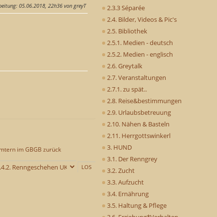
beitung
: 05.06.2018, 22h36 von greyT
2.3.3 Séparée
2.4. Bilder, Videos & Pic's
2.5. Bibliothek
2.5.1. Medien - deutsch
2.5.2. Medien - englisch
2.6. Greytalk
2.7. Veranstaltungen
2.7.1. zu spät..
2.8. Reise&bestimmungen
2.9. Urlaubsbetreuung
2.10. Nähen & Basteln
2.11. Herrgottswinkerl
3. HUND
 Ämtern im GBGB zurück
3.1. Der Renngrey
3.2. Zucht
3.3. Aufzucht
3.4. Ernährung
3.5. Haltung & Pflege
3.6. Erziehung*Verhalten