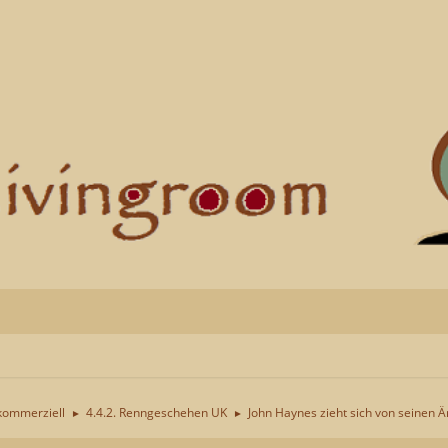
kommerziell
4.4.2. Renngeschehen UK
John Haynes zieht sich von seinen
►
►