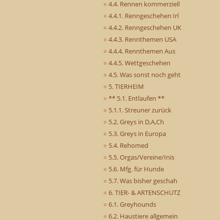
4.4. Rennen kommerziell
4.4.1. Renngeschehen Irl
4.4.2. Renngeschehen UK
4.4.3. Rennthemen USA
4.4.4. Rennthemen Aus
4.4.5. Wettgeschehen
4.5. Was sonst noch geht
5. TIERHEIM
** 5.1. Entlaufen **
5.1.1. Streuner zurück
5.2. Greys in D,A,Ch
5.3. Greys in Europa
5.4. Rehomed
5.5. Orgas/Vereine/Inis
5.6. Mfg. für Hunde
5.7. Was bisher geschah
6. TIER- & ARTENSCHUTZ
6.1. Greyhounds
6.2. Haustiere allgemein