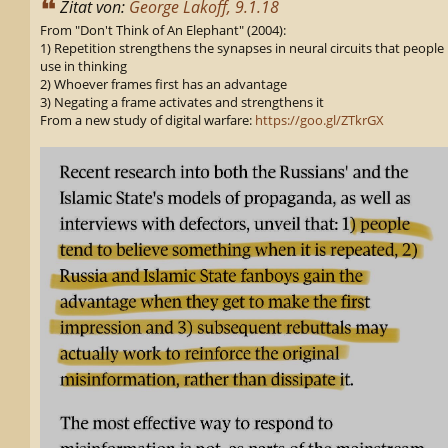
Zitat von:
George Lakoff, 9.1.18
From "Don't Think of An Elephant" (2004):
1) Repetition strengthens the synapses in neural circuits that people
use in thinking
2) Whoever frames first has an advantage
3) Negating a frame activates and strengthens it
From a new study of digital warfare:
https://goo.gl/ZTkrGX