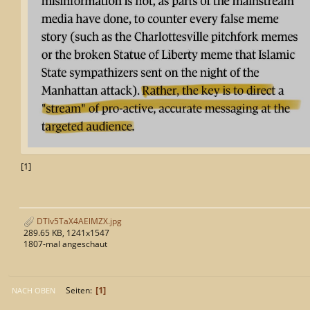
[1]
DTIv5TaX4AElMZX.jpg
289.65 KB, 1241x1547
1807-mal angeschaut
1
Seiten
NACH OBEN