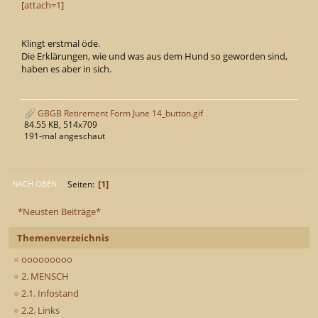
[attach=1]
Klingt erstmal öde.
Die Erklärungen, wie und was aus dem Hund so geworden sind,
haben es aber in sich.
GBGB Retirement Form June 14_button.gif
84.55 KB, 514x709
191-mal angeschaut
1
Seiten
NACH OBEN
*Neusten Beiträge*
Themenverzeichnis
ooooooooo
2. MENSCH
2.1. Infostand
2.2. Links