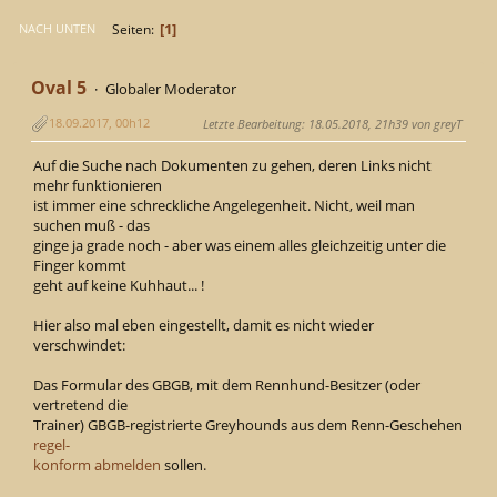
1
Seiten
NACH UNTEN
Oval 5
Globaler Moderator
18.09.2017, 00h12
Letzte Bearbeitung
: 18.05.2018, 21h39 von greyT
Auf die Suche nach Dokumenten zu gehen, deren Links nicht
mehr funktionieren
ist immer eine schreckliche Angelegenheit. Nicht, weil man
suchen muß - das
ginge ja grade noch - aber was einem alles gleichzeitig unter die
Finger kommt
geht auf keine Kuhhaut... !
Hier also mal eben eingestellt, damit es nicht wieder
verschwindet:
Das Formular des GBGB, mit dem Rennhund-Besitzer (oder
vertretend die
Trainer) GBGB-registrierte Greyhounds aus dem Renn-Geschehen
regel-
konform abmelden
sollen.