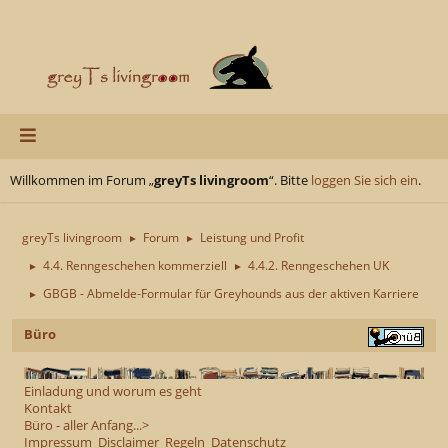
Willkommen im Forum „
greyTs livingroom
“. Bitte
loggen Sie sich ein
.
greyTs livingroom
Forum
Leistung und Profit
►
►
4.4. Renngeschehen kommerziell
4.4.2. Renngeschehen UK
►
►
GBGB - Abmelde-Formular für Greyhounds aus der aktiven Karriere
►
Büro
Einladung und worum es geht
Kontakt
Büro - aller Anfang...>
Impressum
Disclaimer
Regeln
Datenschutz