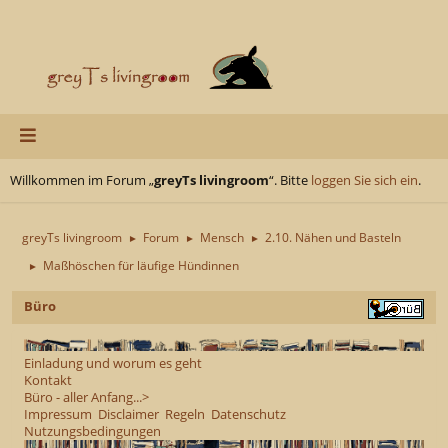
Willkommen im Forum „
greyTs livingroom
“. Bitte
loggen Sie sich ein
.
greyTs livingroom
Forum
Mensch
2.10. Nähen und Basteln
►
►
►
Maßhöschen für läufige Hündinnen
►
Büro
Einladung und worum es geht
Kontakt
Büro - aller Anfang...>
Impressum
Disclaimer
Regeln
Datenschutz
Nutzungsbedingungen