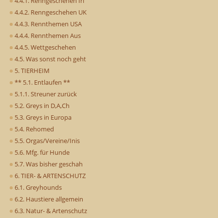
4.4.1. Renngeschehen Irl
4.4.2. Renngeschehen UK
4.4.3. Rennthemen USA
4.4.4. Rennthemen Aus
4.4.5. Wettgeschehen
4.5. Was sonst noch geht
5. TIERHEIM
** 5.1. Entlaufen **
5.1.1. Streuner zurück
5.2. Greys in D,A,Ch
5.3. Greys in Europa
5.4. Rehomed
5.5. Orgas/Vereine/Inis
5.6. Mfg. für Hunde
5.7. Was bisher geschah
6. TIER- & ARTENSCHUTZ
6.1. Greyhounds
6.2. Haustiere allgemein
6.3. Natur- & Artenschutz