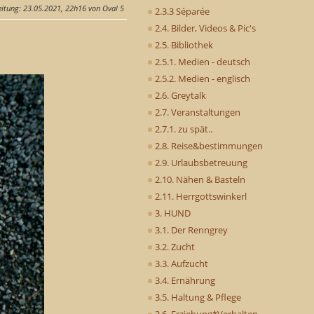
eitung
: 23.05.2021, 22h16 von Oval 5
2.3.3 Séparée
2.4. Bilder, Videos & Pic's
2.5. Bibliothek
2.5.1. Medien - deutsch
2.5.2. Medien - englisch
2.6. Greytalk
2.7. Veranstaltungen
2.7.1. zu spät..
2.8. Reise&bestimmungen
2.9. Urlaubsbetreuung
2.10. Nähen & Basteln
2.11. Herrgottswinkerl
3. HUND
3.1. Der Renngrey
3.2. Zucht
3.3. Aufzucht
3.4. Ernährung
3.5. Haltung & Pflege
3.6. Erziehung*Verhalten