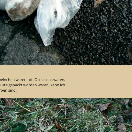
einchen waren tot. Ob sie das waren,
e Tüte gepackt worden waren, kann ich
rben sind.