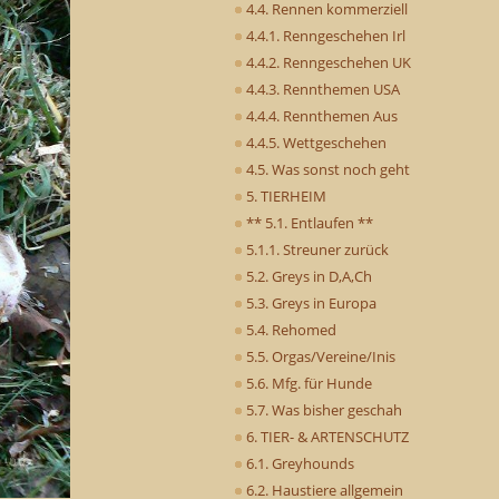
4.4. Rennen kommerziell
4.4.1. Renngeschehen Irl
4.4.2. Renngeschehen UK
4.4.3. Rennthemen USA
4.4.4. Rennthemen Aus
4.4.5. Wettgeschehen
4.5. Was sonst noch geht
5. TIERHEIM
** 5.1. Entlaufen **
5.1.1. Streuner zurück
5.2. Greys in D,A,Ch
5.3. Greys in Europa
5.4. Rehomed
5.5. Orgas/Vereine/Inis
5.6. Mfg. für Hunde
5.7. Was bisher geschah
6. TIER- & ARTENSCHUTZ
6.1. Greyhounds
6.2. Haustiere allgemein