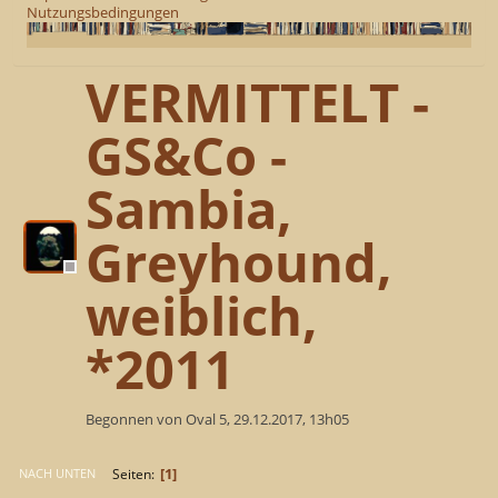
Nutzungsbedingungen
VERMITTELT -
GS&Co -
Sambia,
Greyhound,
weiblich,
*2011
Begonnen von Oval 5, 29.12.2017, 13h05
1
Seiten
NACH UNTEN