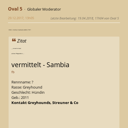
Oval 5
Globaler Moderator
29.12.2017, 13h05
Letzte Bearbeitung
: 19.04.2018, 17h04 von Oval 5
GS&Co - Sambia, Greyhound, weiblich, *2011
Zitat
__ ist noch in Irland
auf einer Pflegestelle in .....
vermittelt - Sambia
fb
Rennname: ?
Rasse: Greyhound
Geschlecht: Hündin
Geb.: 2011
Kontakt Greyhounds, Streuner & Co