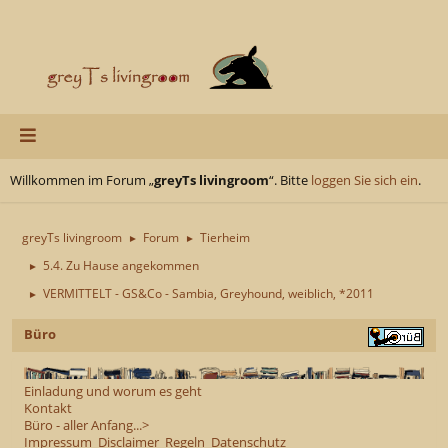
Willkommen im Forum „
greyTs livingroom
“. Bitte
loggen Sie sich ein
.
greyTs livingroom
Forum
Tierheim
►
►
5.4. Zu Hause angekommen
►
VERMITTELT - GS&Co - Sambia, Greyhound, weiblich, *2011
►
Büro
Einladung und worum es geht
Kontakt
Büro - aller Anfang...>
Impressum
Disclaimer
Regeln
Datenschutz