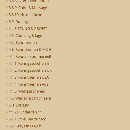
3.8.8. Alternativmedizin
3.8.9. Chiro & Massage
3.8.10. Hexenküche
3.9. Doping
4. LEISTUNG & PROFIT
4.1. Coursing & Jagd
4.2. Bahnrennen
4.3. Rennthemen D-A-CH
4.4. Rennen kommerziell
4.4.1. Renngeschehen Irl
4.4.2. Renngeschehen UK
4.4.3. Rennthemen USA
4.4.4. Rennthemen Aus
4.4.5. Wettgeschehen
4.5. Was sonst noch geht
5. TIERHEIM
** 5.1. Entlaufen **
5.1.1. Streuner zurück
5.2. Greys in D,A,Ch