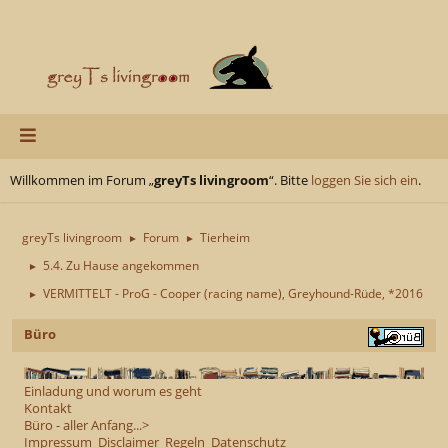
Willkommen im Forum „
greyTs livingroom
“. Bitte
loggen Sie sich ein
.
greyTs livingroom
Forum
Tierheim
►
►
5.4. Zu Hause angekommen
►
VERMITTELT - ProG - Cooper (racing name), Greyhound-Rüde, *2016
►
Büro
Einladung und worum es geht
Kontakt
Büro - aller Anfang...>
Impressum
Disclaimer
Regeln
Datenschutz