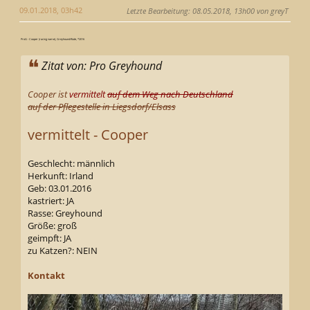
09.01.2018, 03h42
Letzte Bearbeitung
: 08.05.2018, 13h00 von greyT
ProG - Cooper (racing name), Greyhound-Rüde, *2016
Zitat von: Pro Greyhound
Cooper ist
vermittelt
auf dem Weg nach Deutschland
auf der Pflegestelle in Liegsdorf/Elsass
vermittelt - Cooper
Geschlecht: männlich
Herkunft: Irland
Geb: 03.01.2016
kastriert: JA
Rasse: Greyhound
Größe: groß
geimpft: JA
zu Katzen?: NEIN
Kontakt