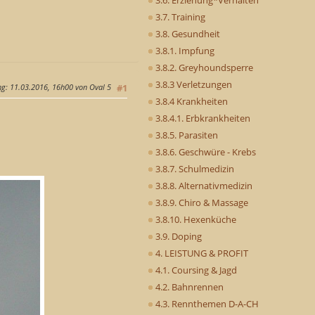
3.7. Training
3.8. Gesundheit
3.8.1. Impfung
3.8.2. Greyhoundsperre
3.8.3 Verletzungen
ng
: 11.03.2016, 16h00 von Oval 5
#1
3.8.4 Krankheiten
3.8.4.1. Erbkrankheiten
3.8.5. Parasiten
3.8.6. Geschwüre - Krebs
3.8.7. Schulmedizin
3.8.8. Alternativmedizin
3.8.9. Chiro & Massage
3.8.10. Hexenküche
3.9. Doping
4. LEISTUNG & PROFIT
4.1. Coursing & Jagd
4.2. Bahnrennen
4.3. Rennthemen D-A-CH