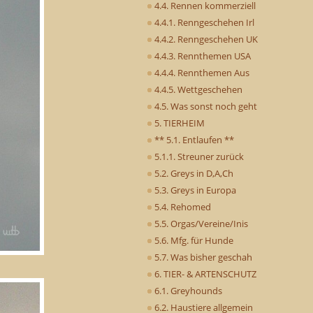
4.4. Rennen kommerziell
4.4.1. Renngeschehen Irl
4.4.2. Renngeschehen UK
4.4.3. Rennthemen USA
4.4.4. Rennthemen Aus
4.4.5. Wettgeschehen
4.5. Was sonst noch geht
5. TIERHEIM
** 5.1. Entlaufen **
5.1.1. Streuner zurück
5.2. Greys in D,A,Ch
5.3. Greys in Europa
5.4. Rehomed
5.5. Orgas/Vereine/Inis
5.6. Mfg. für Hunde
5.7. Was bisher geschah
6. TIER- & ARTENSCHUTZ
6.1. Greyhounds
6.2. Haustiere allgemein