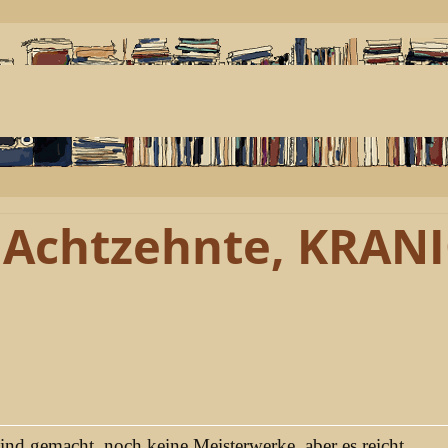
e Achtzehnte, KRAN
sind gemacht, noch keine Meisterwerke, aber es reicht