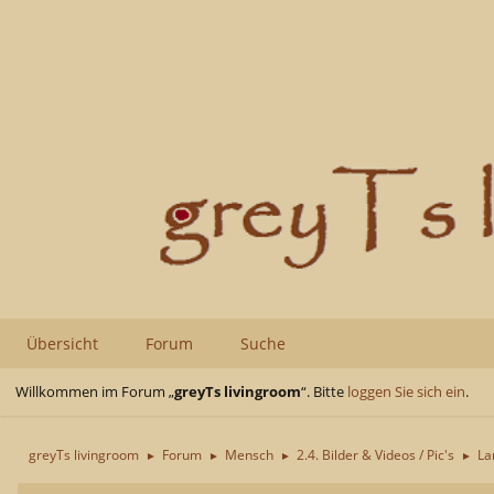
Übersicht
Forum
Suche
Willkommen im Forum „
greyTs livingroom
“. Bitte
loggen Sie sich ein
.
greyTs livingroom
Forum
Mensch
2.4. Bilder & Videos / Pic's
La
►
►
►
►