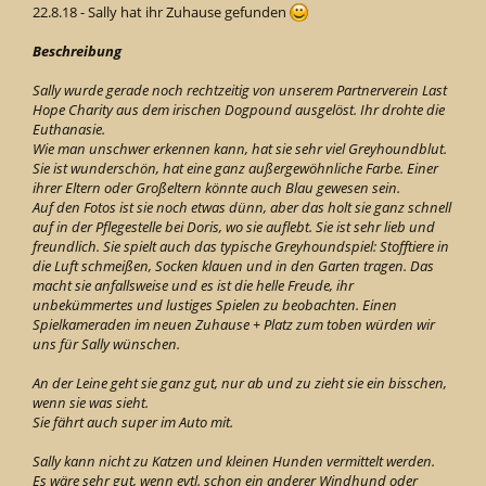
22.8.18 - Sally hat ihr Zuhause gefunden
Beschreibung
Sally wurde gerade noch rechtzeitig von unserem Partnerverein Last
Hope Charity aus dem irischen Dogpound ausgelöst. Ihr drohte die
Euthanasie.
Wie man unschwer erkennen kann, hat sie sehr viel Greyhoundblut.
Sie ist wunderschön, hat eine ganz außergewöhnliche Farbe. Einer
ihrer Eltern oder Großeltern könnte auch Blau gewesen sein.
Auf den Fotos ist sie noch etwas dünn, aber das holt sie ganz schnell
auf in der Pflegestelle bei Doris, wo sie auflebt. Sie ist sehr lieb und
freundlich. Sie spielt auch das typische Greyhoundspiel: Stofftiere in
die Luft schmeißen, Socken klauen und in den Garten tragen. Das
macht sie anfallsweise und es ist die helle Freude, ihr
unbekümmertes und lustiges Spielen zu beobachten. Einen
Spielkameraden im neuen Zuhause + Platz zum toben würden wir
uns für Sally wünschen.
An der Leine geht sie ganz gut, nur ab und zu zieht sie ein bisschen,
wenn sie was sieht.
Sie fährt auch super im Auto mit.
Sally kann nicht zu Katzen und kleinen Hunden vermittelt werden.
Es wäre sehr gut, wenn evtl. schon ein anderer Windhund oder