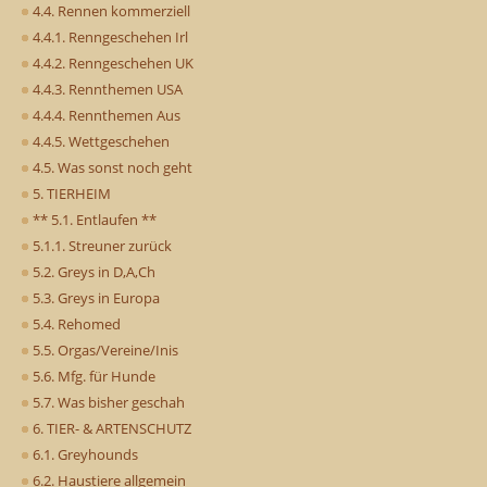
4.4. Rennen kommerziell
4.4.1. Renngeschehen Irl
4.4.2. Renngeschehen UK
4.4.3. Rennthemen USA
4.4.4. Rennthemen Aus
4.4.5. Wettgeschehen
4.5. Was sonst noch geht
5. TIERHEIM
** 5.1. Entlaufen **
5.1.1. Streuner zurück
5.2. Greys in D,A,Ch
5.3. Greys in Europa
5.4. Rehomed
5.5. Orgas/Vereine/Inis
5.6. Mfg. für Hunde
5.7. Was bisher geschah
6. TIER- & ARTENSCHUTZ
6.1. Greyhounds
6.2. Haustiere allgemein