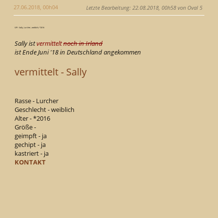
27.06.2018, 00h04
Letzte Bearbeitung
: 22.08.2018, 00h58 von Oval 5
GPI - Sally, Lurcher, weiblich, *2016
Sally ist
vermittelt
noch in Irland
ist Ende Juni '18 in Deutschland angekommen
vermittelt - Sally
Rasse - Lurcher
Geschlecht - weiblich
Alter - *2016
Größe -
geimpft - ja
gechipt - ja
kastriert - ja
KONTAKT