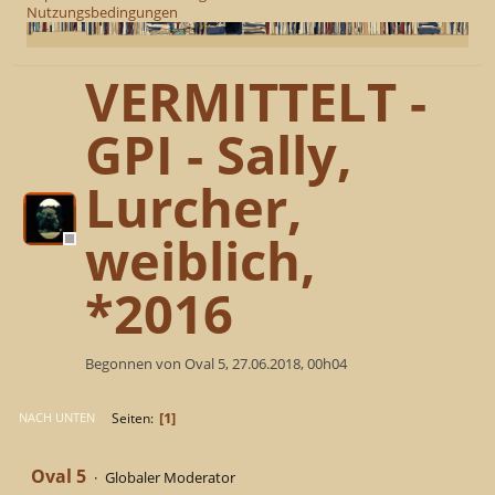
Nutzungsbedingungen
VERMITTELT -
GPI - Sally,
Lurcher,
weiblich,
*2016
Begonnen von Oval 5, 27.06.2018, 00h04
1
Seiten
NACH UNTEN
Oval 5
Globaler Moderator