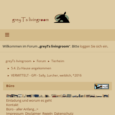
Willkommen im Forum „
greyTs livingroom
“. Bitte
loggen Sie sich ein
.
greyTs livingroom
Forum
Tierheim
►
►
5.4. Zu Hause angekommen
►
VERMITTELT - GPI - Sally, Lurcher, weiblich, *2016
►
Büro
Einladung und worum es geht
Kontakt
Büro - aller Anfang...>
Impressum
Disclaimer
Regeln
Datenschutz