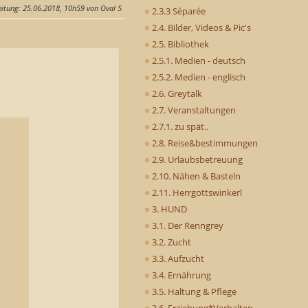
eitung
: 25.06.2018, 10h59 von Oval 5
2.3.3 Séparée
2.4. Bilder, Videos & Pic's
2.5. Bibliothek
2.5.1. Medien - deutsch
2.5.2. Medien - englisch
2.6. Greytalk
2.7. Veranstaltungen
2.7.1. zu spät..
2.8. Reise&bestimmungen
2.9. Urlaubsbetreuung
2.10. Nähen & Basteln
2.11. Herrgottswinkerl
3. HUND
3.1. Der Renngrey
3.2. Zucht
3.3. Aufzucht
3.4. Ernährung
3.5. Haltung & Pflege
3.6. Erziehung*Verhalten