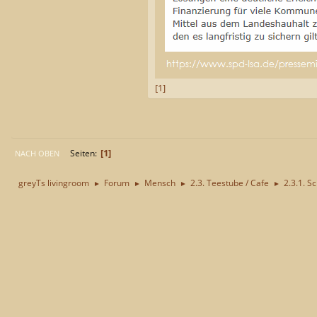
[1]
1
Seiten
NACH OBEN
greyTs livingroom
Forum
Mensch
2.3. Teestube / Cafe
2.3.1. S
►
►
►
►