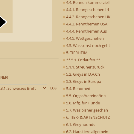
4.4. Rennen kommerziell
4.4.1. Renngeschehen Irl
4.4.2. Renngeschehen UK
4.4.3. Rennthemen USA
4.4.4. Rennthemen Aus
4.4.5. Wettgeschehen
4.5. Was sonst noch geht
5. TIERHEIM
** 5.1. Entlaufen **
5.1.1. Streuner zurück
5.2. Greys in D,A,Ch
NNER!
5.3. Greys in Europa
5.4. Rehomed
5.5. Orgas/Vereine/Inis
5.6. Mfg. für Hunde
5.7. Was bisher geschah
6. TIER- & ARTENSCHUTZ
6.1. Greyhounds
6.2. Haustiere allgemein