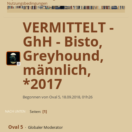
Nutzungsbedingungen
VERMITTELT -
GhH - Bisto,
Greyhound,
männlich,
*2017
Begonnen von Oval 5, 18.09.2018, 01h26
1
Seiten
NACH UNTEN
Oval 5
Globaler Moderator