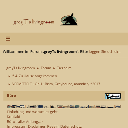
Willkommen im Forum „
greyTs livingroom
“. Bitte
loggen Sie sich ein
.
greyTs livingroom
Forum
Tierheim
►
►
5.4. Zu Hause angekommen
►
VERMITTELT - GhH - Bisto, Greyhound, männlich, *2017
►
Büro
Einladung und worum es geht
Kontakt
Büro - aller Anfang...>
Impressum
Disclaimer
Regeln
Datenschutz