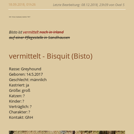
18.09.2018, 01h26
Letzte Bearbeitung
: 08.12.2018, 23h39 von Oval 5
GhH - Bisto, Greyhound, männlich, *2017
Bisto ist
vermittelt
noch in Irland
auf einer Pflegestelle in Sandhausen
vermittelt - Bisquit (Bisto)
Rasse: Greyhound
Geboren: 14.5.2017
Geschlecht: männlich
Kastriert: ja
Größe: groß
Katzen: ?
Kinder: ?
Verträglich: ?
Charakter: ?
Kontakt: GhH