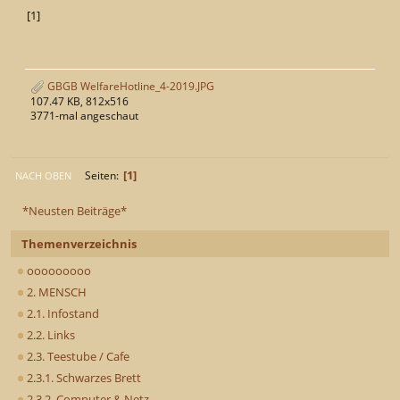
[1]
GBGB WelfareHotline_4-2019.JPG
107.47 KB, 812x516
3771-mal angeschaut
1
Seiten
NACH OBEN
*Neusten Beiträge*
Themenverzeichnis
ooooooooo
2. MENSCH
2.1. Infostand
2.2. Links
2.3. Teestube / Cafe
2.3.1. Schwarzes Brett
2.3.2. Computer & Netz