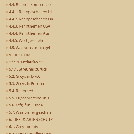
4.4. Rennen kommerziell
4.4.1. Renngeschehen Irl
4.4.2. Renngeschehen UK
4.4.3. Rennthemen USA
4.4.4. Rennthemen Aus
4.4.5. Wettgeschehen
4.5. Was sonst noch geht
5. TIERHEIM
** 5.1. Entlaufen **
5.1.1. Streuner zurück
5.2. Greys in D,A,Ch
5.3. Greys in Europa
5.4. Rehomed
5.5. Orgas/Vereine/Inis
5.6. Mfg. für Hunde
5.7. Was bisher geschah
6. TIER- & ARTENSCHUTZ
6.1. Greyhounds
6.2. Haustiere allgemein