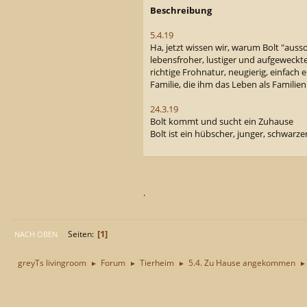
Beschreibung
5.4.19
Ha, jetzt wissen wir, warum Bolt "auss
lebensfroher, lustiger und aufgeweckt
richtige Frohnatur, neugierig, einfach e
Familie, die ihm das Leben als Famili
24.3.19
Bolt kommt und sucht ein Zuhause
Bolt ist ein hübscher, junger, schwarzer,
.
1
Seiten
NACH OBEN
greyTs livingroom
Forum
Tierheim
5.4. Zu Hause angekommen
►
►
►
►