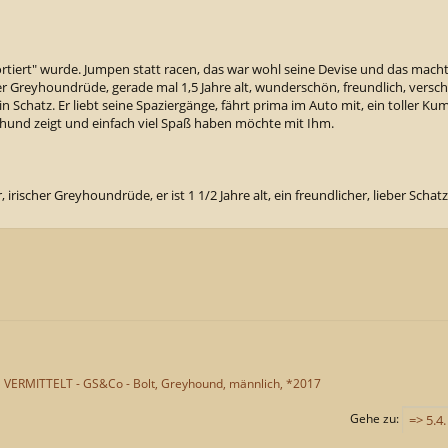
ortiert" wurde. Jumpen statt racen, das war wohl seine Devise und das macht
er Greyhoundrüde, gerade mal 1,5 Jahre alt, wunderschön, freundlich, versch
in Schatz. Er liebt seine Spaziergänge, fährt prima im Auto mit, ein toller Kump
enhund zeigt und einfach viel Spaß haben möchte mit Ihm.
 irischer Greyhoundrüde, er ist 1 1/2 Jahre alt, ein freundlicher, lieber Schatz
VERMITTELT - GS&Co - Bolt, Greyhound, männlich, *2017
Gehe zu