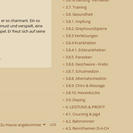
3.7. Training
3.8. Gesundheit
 er so charmant. Ein so
3.8.1. Impfung
must und verspielt, eine
3.8.2. Greyhoundsperre
el. Er freut sich auf seine
3.8.3 Verletzungen
3.8.4 Krankheiten
3.8.4.1. Erbkrankheiten
3.8.5. Parasiten
.
3.8.6. Geschwüre - Krebs
3.8.7. Schulmedizin
3.8.8. Alternativmedizin
3.8.9. Chiro & Massage
3.8.10. Hexenküche
3.9. Doping
4. LEISTUNG & PROFIT
4.1. Coursing & Jagd
4.2. Bahnrennen
4.3. Rennthemen D-A-CH