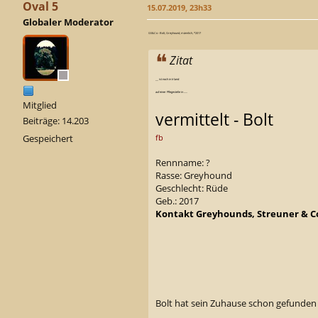
Oval 5
15.07.2019, 23h33
Globaler Moderator
GS&Co - Bolt, Greyhound, männlich, *2017
Zitat
__ ist noch in Irland
auf einer Pflegestelle in .....
Mitglied
vermittelt - Bolt
Beiträge: 14.203
Gespeichert
fb
Rennname: ?
Rasse: Greyhound
Geschlecht: Rüde
Geb.: 2017
Kontakt Greyhounds, Streuner & C
Bolt hat sein Zuhause schon gefunde