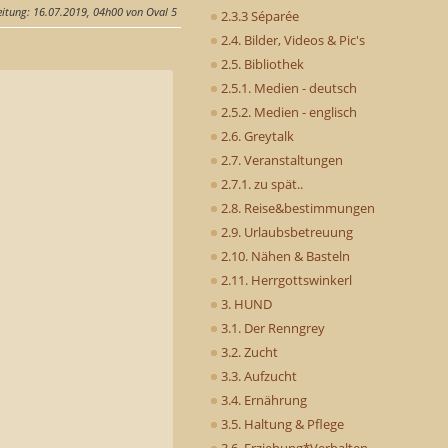
eitung
: 16.07.2019, 04h00 von Oval 5
2.3.3 Séparée
2.4. Bilder, Videos & Pic's
2.5. Bibliothek
2.5.1. Medien - deutsch
2.5.2. Medien - englisch
2.6. Greytalk
2.7. Veranstaltungen
2.7.1. zu spät..
2.8. Reise&bestimmungen
2.9. Urlaubsbetreuung
2.10. Nähen & Basteln
2.11. Herrgottswinkerl
3. HUND
3.1. Der Renngrey
3.2. Zucht
3.3. Aufzucht
3.4. Ernährung
3.5. Haltung & Pflege
3.6. Erziehung*Verhalten