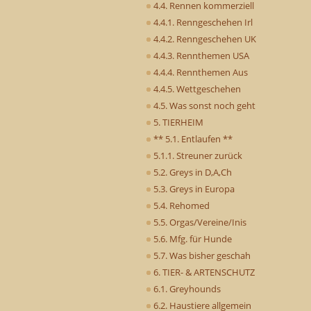
4.4. Rennen kommerziell
4.4.1. Renngeschehen Irl
4.4.2. Renngeschehen UK
4.4.3. Rennthemen USA
4.4.4. Rennthemen Aus
4.4.5. Wettgeschehen
4.5. Was sonst noch geht
5. TIERHEIM
** 5.1. Entlaufen **
5.1.1. Streuner zurück
5.2. Greys in D,A,Ch
5.3. Greys in Europa
5.4. Rehomed
5.5. Orgas/Vereine/Inis
5.6. Mfg. für Hunde
5.7. Was bisher geschah
6. TIER- & ARTENSCHUTZ
6.1. Greyhounds
6.2. Haustiere allgemein