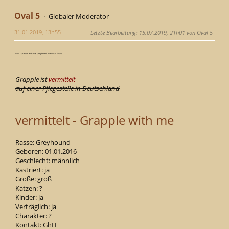
Oval 5
Globaler Moderator
31.01.2019, 13h55
Letzte Bearbeitung
: 15.07.2019, 21h01 von Oval 5
GhH - Grapple with me, Greyhound, männlich, *2016
Grapple ist
vermittelt
auf einer Pflegestelle in Deutschland
vermittelt - Grapple with me
Rasse: Greyhound
Geboren: 01.01.2016
Geschlecht: männlich
Kastriert: ja
Größe: groß
Katzen: ?
Kinder: ja
Verträglich: ja
Charakter: ?
Kontakt: GhH