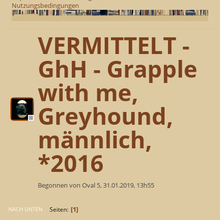
Nutzungsbedingungen
VERMITTELT -
GhH - Grapple
with me,
Greyhound,
männlich,
*2016
Begonnen von Oval 5, 31.01.2019, 13h55
1
Seiten
NACH UNTEN