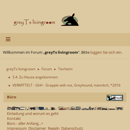
Willkommen im Forum „
greyTs livingroom
“. Bitte
loggen Sie sich ein
.
greyTs livingroom
Forum
Tierheim
►
►
5.4. Zu Hause angekommen
►
VERMITTELT - GhH - Grapple with me, Greyhound, männlich, *2016
►
Büro
Einladung und worum es geht
Kontakt
Büro - aller Anfang...>
Impressum
Disclaimer
Regeln
Datenschutz