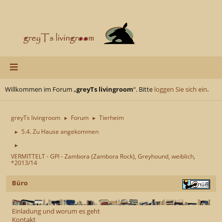
Willkommen im Forum „
greyTs livingroom
“. Bitte
loggen Sie sich ein
.
greyTs livingroom
Forum
Tierheim
►
►
5.4. Zu Hause angekommen
►
►
VERMITTELT - GPI - Zambora (Zambora Rock), Greyhound, weiblich,
*2013/14
Büro
Einladung und worum es geht
Kontakt