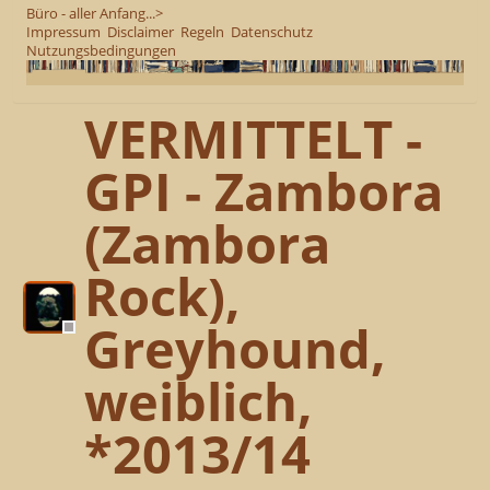
Büro - aller Anfang...>
Impressum
Disclaimer
Regeln
Datenschutz
Nutzungsbedingungen
VERMITTELT -
GPI - Zambora
(Zambora
Rock),
Greyhound,
weiblich,
*2013/14