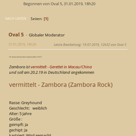
Begonnen von Oval 5, 31.01.2019, 18h20
1
Seiten
NACH UNTEN
Oval 5
Globaler Moderator
31.01.2019, 18h20
Letzte Bearbeitung
: 19.07.2019, 12h32 von Oval 5
GPI - Zambora (Zambora Rock), Greyhound, weiblich, *2013/14
Zambora ist
vermittelt - Gerettet in Macau/China
und soll am 20.2.19 in Deutschland angekommen
vermittelt - Zambora (Zambora Rock)
Rasse: Greyhound
Geschlecht: weiblich
Alter: 5 Jahre
Größe :
geimpft: Ja
gechipt: Ja
kastriert: Wird gemacht