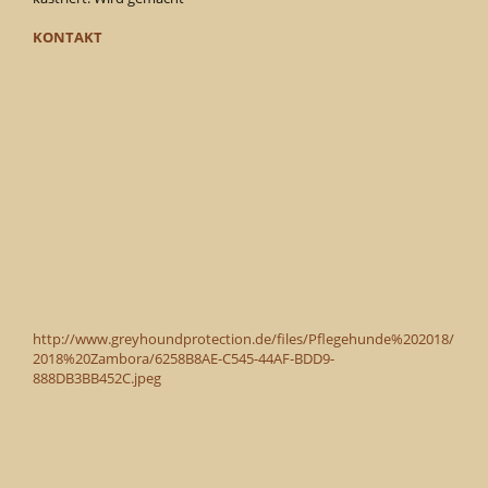
KONTAKT
http://www.greyhoundprotection.de/files/Pflegehunde%202018/
2018%20Zambora/6258B8AE-C545-44AF-BDD9-
888DB3BB452C.jpeg