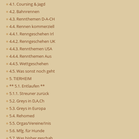
4.1. Coursing & Jagd
4.2. Bahnrennen
4.3. Rennthemen D-A-CH
4.4. Rennen kommerziell
4.4.1. Renngeschehen Irl
4.4.2. Renngeschehen UK
4.4.3. Rennthemen USA
4.4.4. Rennthemen Aus
4.4.5. Wettgeschehen
4.5. Was sonst noch geht
5. TIERHEIM
** 5.1. Entlaufen **
5.1.1. Streuner zurück
5.2. Greys in D,A,Ch
5.3. Greys in Europa
5.4. Rehomed
5.5. Orgas/Vereine/Inis
5.6. Mfg. für Hunde
5.7. Was bisher geschah