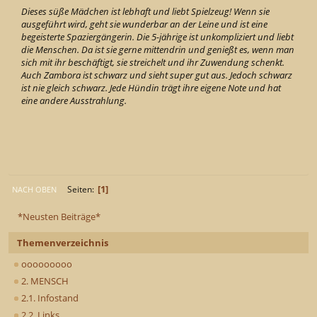
Dieses süße Mädchen ist lebhaft und liebt Spielzeug! Wenn sie
ausgeführt wird, geht sie wunderbar an der Leine und ist eine
begeisterte Spaziergängerin. Die 5-jährige ist unkompliziert und liebt
die Menschen. Da ist sie gerne mittendrin und genießt es, wenn man
sich mit ihr beschäftigt, sie streichelt und ihr Zuwendung schenkt.
Auch Zambora ist schwarz und sieht super gut aus. Jedoch schwarz
ist nie gleich schwarz. Jede Hündin trägt ihre eigene Note und hat
eine andere Ausstrahlung.
1
Seiten
NACH OBEN
*Neusten Beiträge*
Themenverzeichnis
ooooooooo
2. MENSCH
2.1. Infostand
2.2. Links