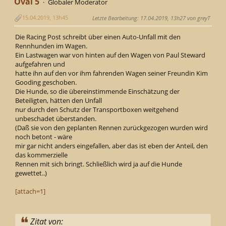
Oval 5
Globaler Moderator
15.04.2019, 13h45
Letzte Bearbeitung
: 17.04.2019, 13h27 von greyT
Die Racing Post schreibt über einen Auto-Unfall mit den
Rennhunden im Wagen.
Ein Lastwagen war von hinten auf den Wagen von Paul Steward
aufgefahren und
hatte ihn auf den vor ihm fahrenden Wagen seiner Freundin Kim
Gooding geschoben.
Die Hunde, so die übereinstimmende Einschätzung der
Beteiligten, hätten den Unfall
nur durch den Schutz der Transportboxen weitgehend
unbeschadet überstanden.
(Daß sie von den geplanten Rennen zurückgezogen wurden wird
noch betont - wäre
mir gar nicht anders eingefallen, aber das ist eben der Anteil, den
das kommerzielle
Rennen mit sich bringt. Schließlich wird ja auf die Hunde
gewettet..)
[attach=1]
Zitat von: