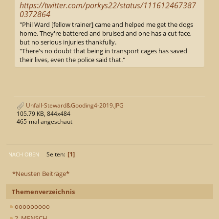
https://twitter.com/porkys22/status/111612467387
0372864
"Phil Ward [fellow trainer] came and helped me get the dogs
home. They're battered and bruised and one has a cut face,
but no serious injuries thankfully.
"There's no doubt that being in transport cages has saved
their lives, even the police said that."
Unfall-Steward&Gooding4-2019.JPG
105.79 KB, 844x484
465-mal angeschaut
1
Seiten
NACH OBEN
*Neusten Beiträge*
Themenverzeichnis
ooooooooo
2. MENSCH