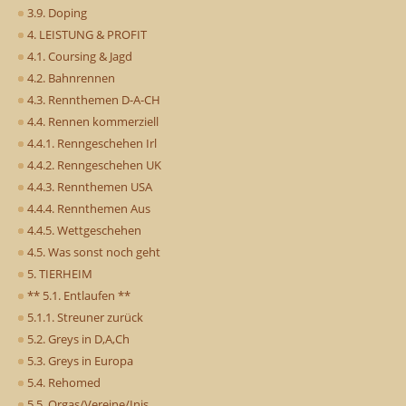
3.9. Doping
4. LEISTUNG & PROFIT
4.1. Coursing & Jagd
4.2. Bahnrennen
4.3. Rennthemen D-A-CH
4.4. Rennen kommerziell
4.4.1. Renngeschehen Irl
4.4.2. Renngeschehen UK
4.4.3. Rennthemen USA
4.4.4. Rennthemen Aus
4.4.5. Wettgeschehen
4.5. Was sonst noch geht
5. TIERHEIM
** 5.1. Entlaufen **
5.1.1. Streuner zurück
5.2. Greys in D,A,Ch
5.3. Greys in Europa
5.4. Rehomed
5.5. Orgas/Vereine/Inis