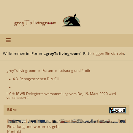
Willkommen im Forum „
greyTs livingroom
“. Bitte
loggen Sie sich ein
.
greyTs livingroom
Forum
Leistung und Profit
►
►
4.3. Renngeschehen D-A-CH
►
►
!! CH: IGWR-Delegiertenversammlung vom Do, 19. März 2020 wird
verschoben !!
Büro
Einladung und worum es geht
Kontakt