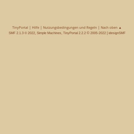
|
|
|
TinyPortal
Hilfe
Nutzungsbedingungen und Regeln
Nach oben ▲
,
,
©
|
SMF 2.1.3 © 2022
Simple Machines
TinyPortal 2.2.2
2005-2022
idesignSMF