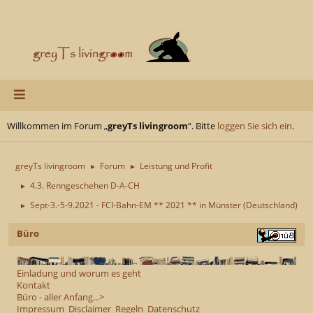
Willkommen im Forum „
greyTs livingroom
“. Bitte
loggen Sie sich ein
.
greyTs livingroom
Forum
Leistung und Profit
►
►
4.3. Renngeschehen D-A-CH
►
Sept-3.-5-9.2021 - FCI-Bahn-EM ** 2021 ** in Münster (Deutschland)
►
Büro
Einladung und worum es geht
Kontakt
Büro - aller Anfang...>
Impressum
Disclaimer
Regeln
Datenschutz