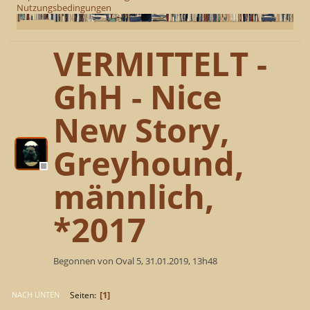
Nutzungsbedingungen
VERMITTELT -
GhH - Nice
New Story,
Greyhound,
männlich,
*2017
Begonnen von Oval 5, 31.01.2019, 13h48
1
Seiten
NACH UNTEN