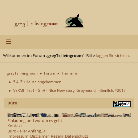
Willkommen im Forum „
greyTs livingroom
“. Bitte
loggen Sie sich ein
.
greyTs livingroom
Forum
Tierheim
►
►
5.4. Zu Hause angekommen
►
VERMITTELT - GhH - Nice New Story, Greyhound, männlich, *2017
►
Büro
Einladung und worum es geht
Kontakt
Büro - aller Anfang...>
Impressum
Disclaimer
Regeln
Datenschutz