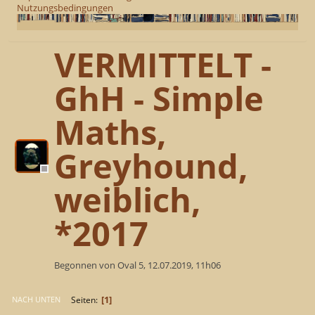
Nutzungsbedingungen
VERMITTELT -
GhH - Simple
Maths,
Greyhound,
weiblich,
*2017
Begonnen von Oval 5, 12.07.2019, 11h06
1
Seiten
NACH UNTEN