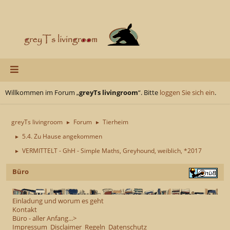
Willkommen im Forum „
greyTs livingroom
“. Bitte
loggen Sie sich ein
.
greyTs livingroom
Forum
Tierheim
►
►
5.4. Zu Hause angekommen
►
VERMITTELT - GhH - Simple Maths, Greyhound, weiblich, *2017
►
Büro
Einladung und worum es geht
Kontakt
Büro - aller Anfang...>
Impressum
Disclaimer
Regeln
Datenschutz