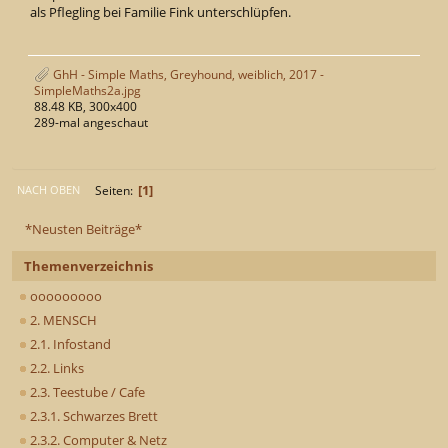
als Pflegling bei Familie Fink unterschlüpfen.
GhH - Simple Maths, Greyhound, weiblich, 2017 -
SimpleMaths2a.jpg
88.48 KB, 300x400
289-mal angeschaut
1
Seiten
NACH OBEN
*Neusten Beiträge*
Themenverzeichnis
ooooooooo
2. MENSCH
2.1. Infostand
2.2. Links
2.3. Teestube / Cafe
2.3.1. Schwarzes Brett
2.3.2. Computer & Netz