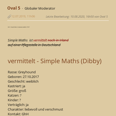
Oval 5
Globaler Moderator
12.07.2019, 11h06
Letzte Bearbeitung
: 10.08.2020, 16h50 von Oval 5
GhH - Simple Maths, Greyhound, weiblich, *2017
Simple Maths ist
vermittelt
noch in Irland
auf einer Pflegestelle in Deutschland
vermittelt - Simple Maths (Dibby)
Rasse: Greyhound
Geboren: 27.10.2017
Geschlecht: weiblich
Kastriert: ja
Größe: groß
Katzen: ?
Kinder: ?
Verträglich: ja
Charakter: liebevoll und verschmust
Kontakt: GhH