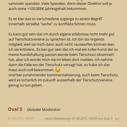
sammeln spenden. Viele Spenden, denn dieser Direktor soll ja
auch seine >100.000€ Jahresgehalt bekommen.
Es ist klar das so verschiedene zugänge zu einem Begriff
innerhalb serselbe "sache" zu konflikte führen muss.
Es kann gut sein das ich durch eigene erlebnisse nicht mehr gut
auf Tierschutzvereine zu sprechen ist. Ich bin da nirgends
mitglied, weil sie mich dann auch nicht rauswerfen können wen
ich sie kritisiere.. Es kan gut sein das ich mal ein toller hund der zu
meine hundehaltung passen würde beim Tierschutz observiert
hat, aber ich würde mich nie im leben dort melden. Ich nehme
dann die Fälle wo der Tierschutz versagt hat, so habe ich das
Haus auch voll bekommen.
Und bei zunehmender kommerzialisierung, auch beim Tierschutz,
wird es sicherlich im zukunft ausserhalb der Tierschutzvereine
genug zu tun geben.
Oval 5
Globaler Moderator
07.08.2012, 06h33
Letzte Bearbeitung
: 07.08.2012, 06h39 von Oval 5
#2