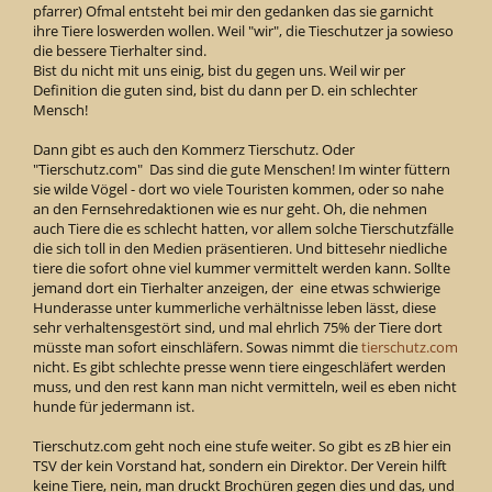
pfarrer) Ofmal entsteht bei mir den gedanken das sie garnicht
ihre Tiere loswerden wollen. Weil "wir", die Tieschutzer ja sowieso
die bessere Tierhalter sind.
Bist du nicht mit uns einig, bist du gegen uns. Weil wir per
Definition die guten sind, bist du dann per D. ein schlechter
Mensch!
Dann gibt es auch den Kommerz Tierschutz. Oder
"Tierschutz.com" Das sind die gute Menschen! Im winter füttern
sie wilde Vögel - dort wo viele Touristen kommen, oder so nahe
an den Fernsehredaktionen wie es nur geht. Oh, die nehmen
auch Tiere die es schlecht hatten, vor allem solche Tierschutzfälle
die sich toll in den Medien präsentieren. Und bittesehr niedliche
tiere die sofort ohne viel kummer vermittelt werden kann. Sollte
jemand dort ein Tierhalter anzeigen, der eine etwas schwierige
Hunderasse unter kummerliche verhältnisse leben lässt, diese
sehr verhaltensgestört sind, und mal ehrlich 75% der Tiere dort
müsste man sofort einschläfern. Sowas nimmt die
tierschutz.com
nicht. Es gibt schlechte presse wenn tiere eingeschläfert werden
muss, und den rest kann man nicht vermitteln, weil es eben nicht
hunde für jedermann ist.
Tierschutz.com geht noch eine stufe weiter. So gibt es zB hier ein
TSV der kein Vorstand hat, sondern ein Direktor. Der Verein hilft
keine Tiere, nein, man druckt Brochüren gegen dies und das, und