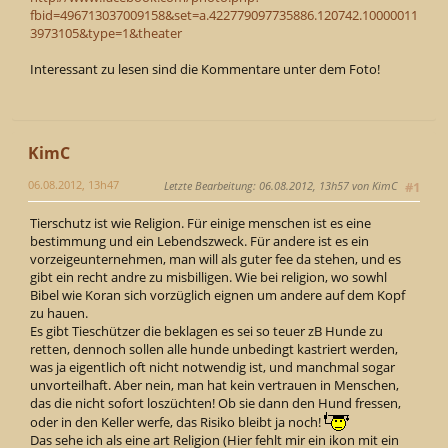
fbid=496713037009158&set=a.422779097735886.120742.10000011
3973105&type=1&theater
Interessant zu lesen sind die Kommentare unter dem Foto!
KimC
06.08.2012, 13h47
Letzte Bearbeitung
: 06.08.2012, 13h57 von KimC
#1
Tierschutz ist wie Religion. Für einige menschen ist es eine
bestimmung und ein Lebendszweck. Für andere ist es ein
vorzeigeunternehmen, man will als guter fee da stehen, und es
gibt ein recht andre zu misbilligen. Wie bei religion, wo sowhl
Bibel wie Koran sich vorzüglich eignen um andere auf dem Kopf
zu hauen.
Es gibt Tieschützer die beklagen es sei so teuer zB Hunde zu
retten, dennoch sollen alle hunde unbedingt kastriert werden,
was ja eigentlich oft nicht notwendig ist, und manchmal sogar
unvorteilhaft. Aber nein, man hat kein vertrauen in Menschen,
das die nicht sofort loszüchten! Ob sie dann den Hund fressen,
oder in den Keller werfe, das Risiko bleibt ja noch!
Das sehe ich als eine art Religion (Hier fehlt mir ein ikon mit ein