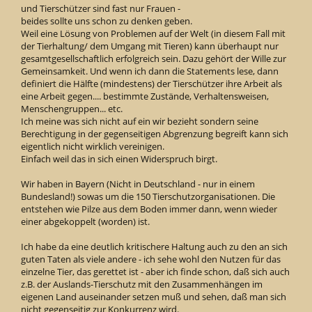
und Tierschützer sind fast nur Frauen -
beides sollte uns schon zu denken geben.
Weil eine Lösung von Problemen auf der Welt (in diesem Fall mit
der Tierhaltung/ dem Umgang mit Tieren) kann überhaupt nur
gesamtgesellschaftlich erfolgreich sein. Dazu gehört der Wille zur
Gemeinsamkeit. Und wenn ich dann die Statements lese, dann
definiert die Hälfte (mindestens) der Tierschützer ihre Arbeit als
eine Arbeit gegen.... bestimmte Zustände, Verhaltensweisen,
Menschengruppen... etc.
Ich meine was sich nicht auf ein wir bezieht sondern seine
Berechtigung in der gegenseitigen Abgrenzung begreift kann sich
eigentlich nicht wirklich vereinigen.
Einfach weil das in sich einen Widerspruch birgt.
Wir haben in Bayern (Nicht in Deutschland - nur in einem
Bundesland!) sowas um die 150 Tierschutzorganisationen. Die
entstehen wie Pilze aus dem Boden immer dann, wenn wieder
einer abgekoppelt (worden) ist.
Ich habe da eine deutlich kritischere Haltung auch zu den an sich
guten Taten als viele andere - ich sehe wohl den Nutzen für das
einzelne Tier, das gerettet ist - aber ich finde schon, daß sich auch
z.B. der Auslands-Tierschutz mit den Zusammenhängen im
eigenen Land auseinander setzen muß und sehen, daß man sich
nicht gegenseitig zur Konkurrenz wird.