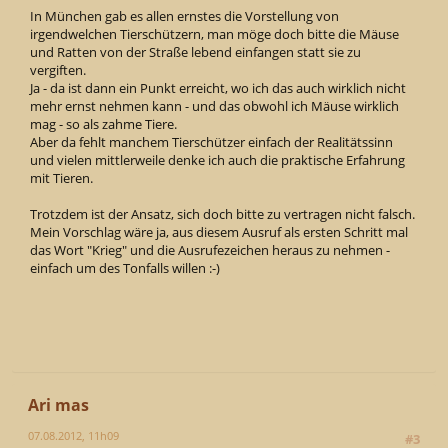
In München gab es allen ernstes die Vorstellung von
irgendwelchen Tierschützern, man möge doch bitte die Mäuse
und Ratten von der Straße lebend einfangen statt sie zu
vergiften.
Ja - da ist dann ein Punkt erreicht, wo ich das auch wirklich nicht
mehr ernst nehmen kann - und das obwohl ich Mäuse wirklich
mag - so als zahme Tiere.
Aber da fehlt manchem Tierschützer einfach der Realitätssinn
und vielen mittlerweile denke ich auch die praktische Erfahrung
mit Tieren.
Trotzdem ist der Ansatz, sich doch bitte zu vertragen nicht falsch.
Mein Vorschlag wäre ja, aus diesem Ausruf als ersten Schritt mal
das Wort "Krieg" und die Ausrufezeichen heraus zu nehmen -
einfach um des Tonfalls willen :-)
Ari mas
07.08.2012, 11h09
#3