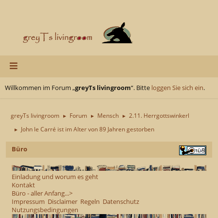
Willkommen im Forum „
greyTs livingroom
“. Bitte
loggen Sie sich ein
.
greyTs livingroom
Forum
Mensch
2.11. Herrgottswinkerl
►
►
►
John le Carré ist im Alter von 89 Jahren gestorben
►
Büro
Einladung und worum es geht
Kontakt
Büro - aller Anfang...>
Impressum
Disclaimer
Regeln
Datenschutz
Nutzungsbedingungen