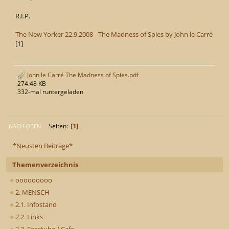
R.I.P.
The New Yorker 22.9.2008 - The Madness of Spies by John le Carré
[1]
John le Carré The Madness of Spies.pdf
274.48 KB
332-mal runtergeladen
1
Seiten
NACH OBEN
*Neusten Beiträge*
Themenverzeichnis
ooooooooo
2. MENSCH
2.1. Infostand
2.2. Links