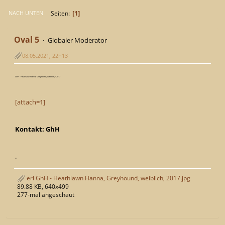
1
Seiten
NACH UNTEN
Oval 5
Globaler Moderator
08.05.2021, 22h13
GhH - Heathlawn Hanna, Greyhound, weiblich, *2017
[attach=1]
Kontakt: GhH
.
erl GhH - Heathlawn Hanna, Greyhound, weiblich, 2017.jpg
89.88 KB, 640x499
277-mal angeschaut