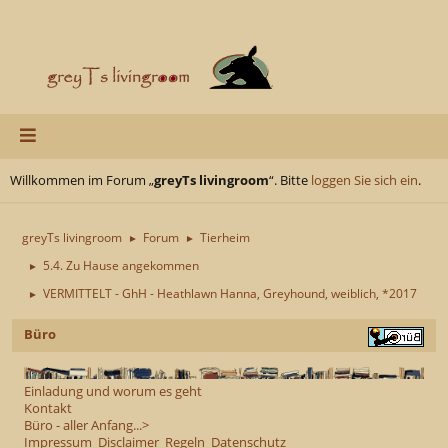
Willkommen im Forum „
greyTs livingroom
“. Bitte
loggen Sie sich ein
.
greyTs livingroom
Forum
Tierheim
►
►
5.4. Zu Hause angekommen
►
VERMITTELT - GhH - Heathlawn Hanna, Greyhound, weiblich, *2017
►
Büro
Einladung und worum es geht
Kontakt
Büro - aller Anfang...>
Impressum
Disclaimer
Regeln
Datenschutz