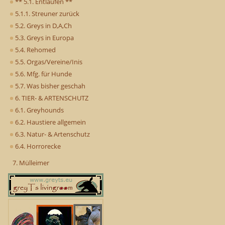
** 5.1. Entlaufen **
5.1.1. Streuner zurück
5.2. Greys in D,A,Ch
5.3. Greys in Europa
5.4. Rehomed
5.5. Orgas/Vereine/Inis
5.6. Mfg. für Hunde
5.7. Was bisher geschah
6. TIER- & ARTENSCHUTZ
6.1. Greyhounds
6.2. Haustiere allgemein
6.3. Natur- & Artenschutz
6.4. Horrorecke
7. Mülleimer