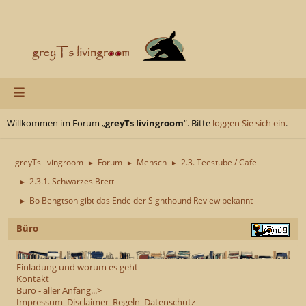
Willkommen im Forum „
greyTs livingroom
“. Bitte
loggen Sie sich ein
.
greyTs livingroom
Forum
Mensch
2.3. Teestube / Cafe
►
►
►
2.3.1. Schwarzes Brett
►
Bo Bengtson gibt das Ende der Sighthound Review bekannt
►
Büro
Einladung und worum es geht
Kontakt
Büro - aller Anfang...>
Impressum
Disclaimer
Regeln
Datenschutz