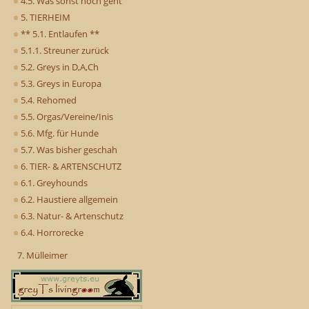
4.5. Was sonst noch geht
5. TIERHEIM
** 5.1. Entlaufen **
5.1.1. Streuner zurück
5.2. Greys in D,A,Ch
5.3. Greys in Europa
5.4. Rehomed
5.5. Orgas/Vereine/Inis
5.6. Mfg. für Hunde
5.7. Was bisher geschah
6. TIER- & ARTENSCHUTZ
6.1. Greyhounds
6.2. Haustiere allgemein
6.3. Natur- & Artenschutz
6.4. Horrorecke
7. Mülleimer