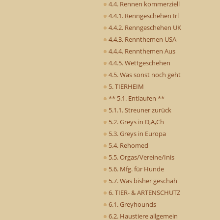
4.4. Rennen kommerziell
4.4.1. Renngeschehen Irl
4.4.2. Renngeschehen UK
4.4.3. Rennthemen USA
4.4.4. Rennthemen Aus
4.4.5. Wettgeschehen
4.5. Was sonst noch geht
5. TIERHEIM
** 5.1. Entlaufen **
5.1.1. Streuner zurück
5.2. Greys in D,A,Ch
5.3. Greys in Europa
5.4. Rehomed
5.5. Orgas/Vereine/Inis
5.6. Mfg. für Hunde
5.7. Was bisher geschah
6. TIER- & ARTENSCHUTZ
6.1. Greyhounds
6.2. Haustiere allgemein