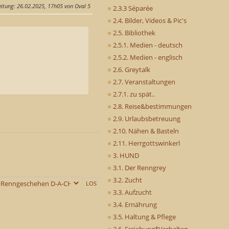
eitung
: 26.02.2025, 17h05 von Oval 5
2.3.3 Séparée
2.4. Bilder, Videos & Pic's
2.5. Bibliothek
2.5.1. Medien - deutsch
2.5.2. Medien - englisch
2.6. Greytalk
2.7. Veranstaltungen
2.7.1. zu spät..
2.8. Reise&bestimmungen
2.9. Urlaubsbetreuung
2.10. Nähen & Basteln
2.11. Herrgottswinkerl
3. HUND
3.1. Der Renngrey
3.2. Zucht
3.3. Aufzucht
3.4. Ernährung
3.5. Haltung & Pflege
3.6. Erziehung*Verhalten