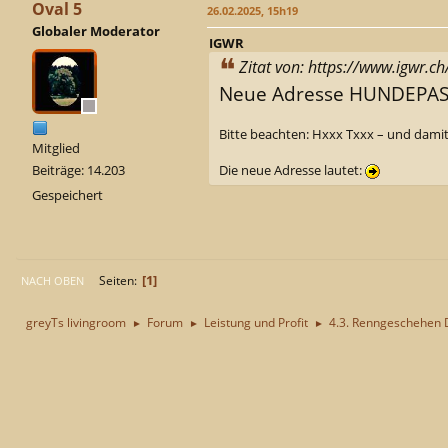
Oval 5
26.02.2025, 15h19
Globaler Moderator
IGWR
Zitat von: https://www.igwr.ch
Neue Adresse HUNDEPASS
Bitte beachten: Hxxx Txxx – und damit
Mitglied
Die neue Adresse lautet:
Beiträge: 14.203
Gespeichert
1
Seiten
NACH OBEN
greyTs livingroom
Forum
Leistung und Profit
4.3. Renngeschehen
►
►
►