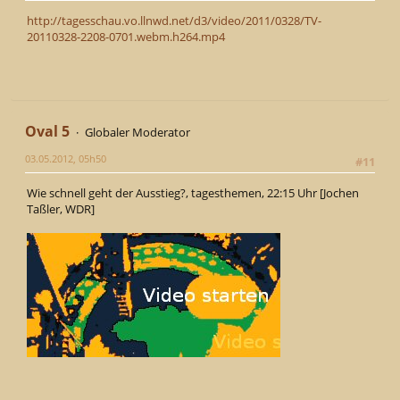
http://tagesschau.vo.llnwd.net/d3/video/2011/0328/TV-
20110328-2208-0701.webm.h264.mp4
Oval 5
Globaler Moderator
03.05.2012, 05h50
#11
Wie schnell geht der Ausstieg?, tagesthemen, 22:15 Uhr [Jochen
Taßler, WDR]