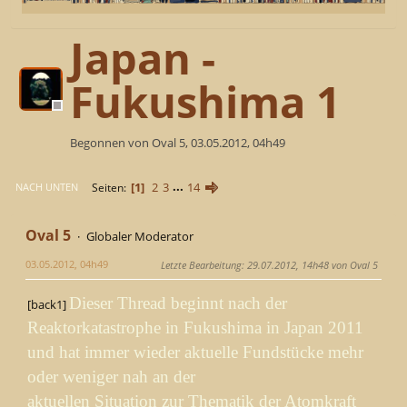
Japan -
Fukushima 1
Begonnen von Oval 5, 03.05.2012, 04h49
1
2
3
...
14
Seiten
NACH UNTEN
Oval 5
Globaler Moderator
03.05.2012, 04h49
Letzte Bearbeitung
: 29.07.2012, 14h48 von Oval 5
Dieser Thread beginnt nach der
[back1]
Reaktorkatastrophe in Fukushima in Japan 2011
und hat immer wieder aktuelle Fundstücke mehr
oder weniger nah an der
aktuellen Situation zur Thematik der Atomkraft