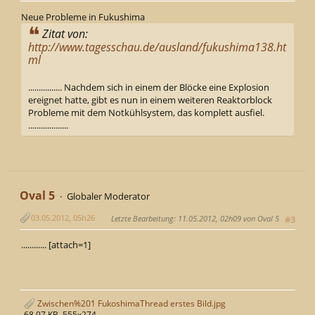
Neue Probleme in Fukushima
Zitat von:
http://www.tagesschau.de/ausland/fukushima138.ht
ml
................ Nachdem sich in einem der Blöcke eine Explosion
ereignet hatte, gibt es nun in einem weiteren Reaktorblock
Probleme mit dem Notkühlsystem, das komplett ausfiel.
...................
Oval 5
Globaler Moderator
03.05.2012, 05h26
Letzte Bearbeitung
: 11.05.2012, 02h09 von Oval 5
#3
............ [attach=1]
Zwischen%201 FukoshimaThread erstes Bild.jpg
68.97 KB, 555x274