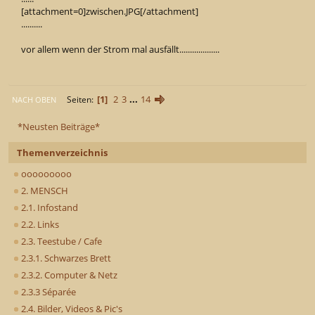
[attachment=0]zwischen.JPG[/attachment]
..........
vor allem wenn der Strom mal ausfällt...................
1
2
3
...
14
Seiten
NACH OBEN
*Neusten Beiträge*
Themenverzeichnis
ooooooooo
2. MENSCH
2.1. Infostand
2.2. Links
2.3. Teestube / Cafe
2.3.1. Schwarzes Brett
2.3.2. Computer & Netz
2.3.3 Séparée
2.4. Bilder, Videos & Pic's