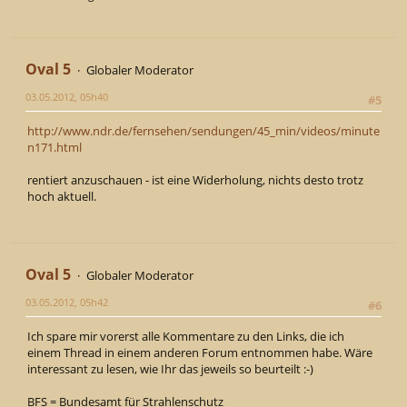
Oval 5
Globaler Moderator
03.05.2012, 05h40
#5
http://www.ndr.de/fernsehen/sendungen/45_min/videos/minute
n171.html
rentiert anzuschauen - ist eine Widerholung, nichts desto trotz
hoch aktuell.
Oval 5
Globaler Moderator
03.05.2012, 05h42
#6
Ich spare mir vorerst alle Kommentare zu den Links, die ich
einem Thread in einem anderen Forum entnommen habe. Wäre
interessant zu lesen, wie Ihr das jeweils so beurteilt :-)
BFS = Bundesamt für Strahlenschutz