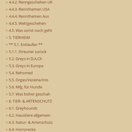
4.4.2. Renngeschehen UK
4.4.3. Rennthemen USA
4.4.4. Rennthemen Aus
4.4.5. Wettgeschehen
4.5. Was sonst noch geht
5. TIERHEIM
** 5.1. Entlaufen **
5.1.1. Streuner zurück
5.2. Greys in D,A,Ch
5.3. Greys in Europa
5.4. Rehomed
5.5. Orgas/Vereine/Inis
5.6. Mfg. für Hunde
5.7. Was bisher geschah
6. TIER- & ARTENSCHUTZ
6.1. Greyhounds
6.2. Haustiere allgemein
6.3. Natur- & Artenschutz
6.4. Horrorecke