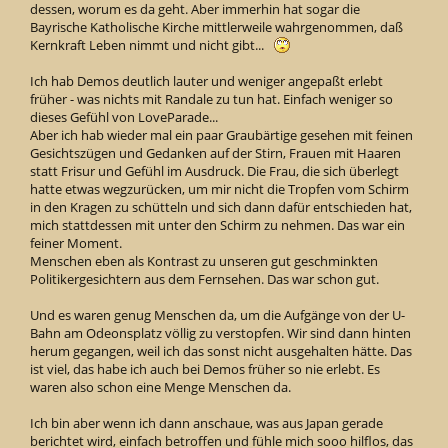
dessen, worum es da geht. Aber immerhin hat sogar die
Bayrische Katholische Kirche mittlerweile wahrgenommen, daß
Kernkraft Leben nimmt und nicht gibt...
Ich hab Demos deutlich lauter und weniger angepaßt erlebt
früher - was nichts mit Randale zu tun hat. Einfach weniger so
dieses Gefühl von LoveParade...
Aber ich hab wieder mal ein paar Graubärtige gesehen mit feinen
Gesichtszügen und Gedanken auf der Stirn, Frauen mit Haaren
statt Frisur und Gefühl im Ausdruck. Die Frau, die sich überlegt
hatte etwas wegzurücken, um mir nicht die Tropfen vom Schirm
in den Kragen zu schütteln und sich dann dafür entschieden hat,
mich stattdessen mit unter den Schirm zu nehmen. Das war ein
feiner Moment.
Menschen eben als Kontrast zu unseren gut geschminkten
Politikergesichtern aus dem Fernsehen. Das war schon gut.
Und es waren genug Menschen da, um die Aufgänge von der U-
Bahn am Odeonsplatz völlig zu verstopfen. Wir sind dann hinten
herum gegangen, weil ich das sonst nicht ausgehalten hätte. Das
ist viel, das habe ich auch bei Demos früher so nie erlebt. Es
waren also schon eine Menge Menschen da.
Ich bin aber wenn ich dann anschaue, was aus Japan gerade
berichtet wird, einfach betroffen und fühle mich sooo hilflos, das