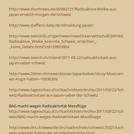
http://www.shortnews.de/id/883721/Radioaktive-Wolke-aus-
Japan-erreicht-morgen-die-Schweiz
http://www.steffens-daily.de/eilmeldung-japan/
http://www.swissinfo.ch/ger/news/newsticker/wirtschaft/JAPAN/
Radioaktive_Wolke_koennte_Schweiz_erreichen_-
_keine_Gefahr.html?cid=29803864
http://news.search.ch/inland/2011-03-22/radioaktivitaet-aus-
japan-ueber-schweiz
http://www.20min.ch/news/dossier/japanbeben/story/Muessen-
wir-Angst-haben--10036399
http://www.tagesschau.sf.tv/Nachrichten/Archiv/2011/03/22/Sch
weiz/Radioaktivitaet-aus-Japan-ueber-der-Schweiz
BAG macht wegen Radioaktivität Messflüge
http://www.tagesschau.sf.tv/Nachrichten/Archiv/2011/03/22/Sch
weiz/BAG-macht-wegen-Radioaktivitaet-Messfluege
http://www.drs.ch/www/de/drs/nachrichten/schweiz/253214.sch
weiz-erwartet-folgen-der-atomkatastrophe.html