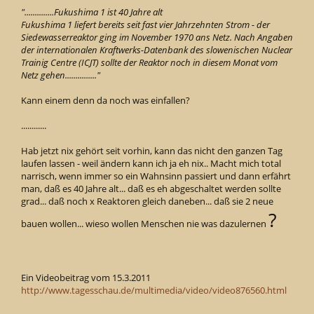
"..............Fukushima 1 ist 40 Jahre alt
Fukushima 1 liefert bereits seit fast vier Jahrzehnten Strom - der
Siedewasserreaktor ging im November 1970 ans Netz. Nach Angaben
der internationalen Kraftwerks-Datenbank des slowenischen Nuclear
Trainig Centre (ICJT) sollte der Reaktor noch in diesem Monat vom
Netz gehen..............."
Kann einem denn da noch was einfallen?
............
Hab jetzt nix gehört seit vorhin, kann das nicht den ganzen Tag
laufen lassen - weil ändern kann ich ja eh nix.. Macht mich total
narrisch, wenn immer so ein Wahnsinn passiert und dann erfährt
man, daß es 40 Jahre alt... daß es eh abgeschaltet werden sollte
grad... daß noch x Reaktoren gleich daneben... daß sie 2 neue
?
bauen wollen... wieso wollen Menschen nie was dazulernen
Ein Videobeitrag vom 15.3.2011
http://www.tagesschau.de/multimedia/video/video876560.html