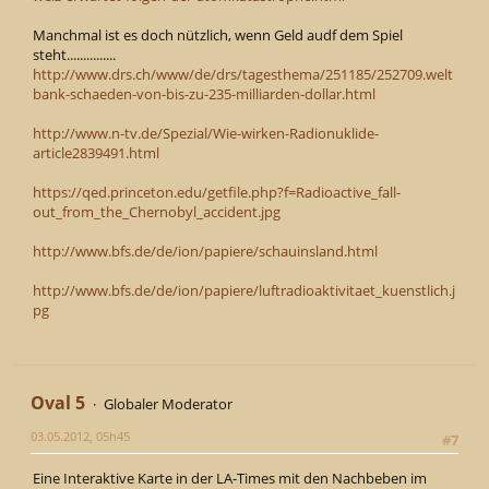
Manchmal ist es doch nützlich, wenn Geld audf dem Spiel
steht...............
http://www.drs.ch/www/de/drs/tagesthema/251185/252709.welt
bank-schaeden-von-bis-zu-235-milliarden-dollar.html
http://www.n-tv.de/Spezial/Wie-wirken-Radionuklide-
article2839491.html
https://qed.princeton.edu/getfile.php?f=Radioactive_fall-
out_from_the_Chernobyl_accident.jpg
http://www.bfs.de/de/ion/papiere/schauinsland.html
http://www.bfs.de/de/ion/papiere/luftradioaktivitaet_kuenstlich.j
pg
Oval 5
Globaler Moderator
03.05.2012, 05h45
#7
Eine Interaktive Karte in der LA-Times mit den Nachbeben im