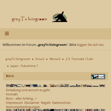
Willkommen im Forum „
greyTs livingroom
“. Bitte
loggen Sie sich ein
.
greyTs livingroom
Forum
Mensch
2.3. Teestube / Cafe
►
►
►
Japan - Fukushima 1
►
Büro
Einladung und worum es geht
Kontakt
Büro - aller Anfang...>
Impressum
Disclaimer
Regeln
Datenschutz
Nutzungsbedingungen