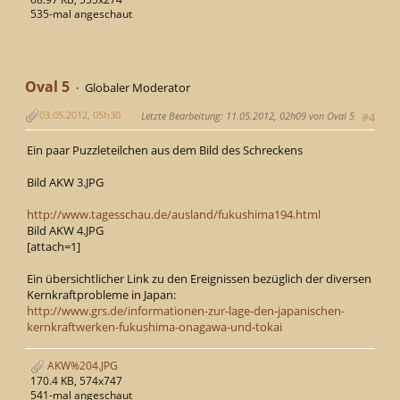
535-mal angeschaut
Oval 5
Globaler Moderator
03.05.2012, 05h30
Letzte Bearbeitung
: 11.05.2012, 02h09 von Oval 5
#4
Ein paar Puzzleteilchen aus dem Bild des Schreckens
Bild AKW 3.JPG
http://www.tagesschau.de/ausland/fukushima194.html
Bild AKW 4.JPG
[attach=1]
Ein übersichtlicher Link zu den Ereignissen bezüglich der diversen
Kernkraftprobleme in Japan:
http://www.grs.de/informationen-zur-lage-den-japanischen-
kernkraftwerken-fukushima-onagawa-und-tokai
AKW%204.JPG
170.4 KB, 574x747
541-mal angeschaut