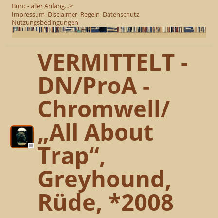
Büro - aller Anfang...>
Impressum
Disclaimer
Regeln
Datenschutz
Nutzungsbedingungen
VERMITTELT -
DN/ProA -
Chromwell/
„All About
Trap“,
Greyhound,
Rüde, *2008