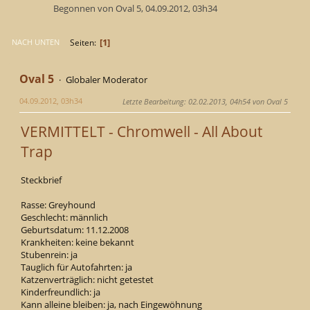
Begonnen von Oval 5, 04.09.2012, 03h34
1
Seiten
NACH UNTEN
Oval 5
Globaler Moderator
04.09.2012, 03h34
Letzte Bearbeitung
: 02.02.2013, 04h54 von Oval 5
VERMITTELT - Chromwell - All About
Trap
Steckbrief
Rasse: Greyhound
Geschlecht: männlich
Geburtsdatum: 11.12.2008
Krankheiten: keine bekannt
Stubenrein: ja
Tauglich für Autofahrten: ja
Katzenverträglich: nicht getestet
Kinderfreundlich: ja
Kann alleine bleiben: ja, nach Eingewöhnung