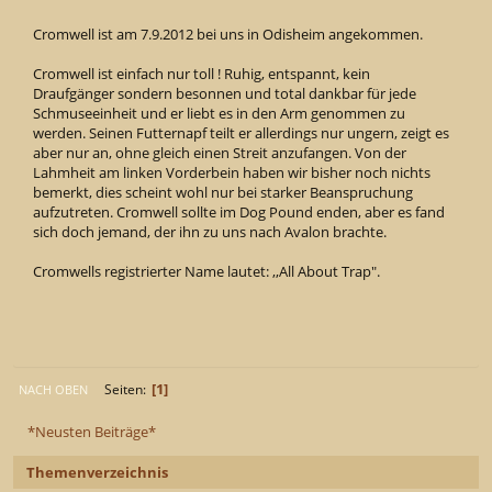
Cromwell ist am 7.9.2012 bei uns in Odisheim angekommen.
Cromwell ist einfach nur toll ! Ruhig, entspannt, kein
Draufgänger sondern besonnen und total dankbar für jede
Schmuseeinheit und er liebt es in den Arm genommen zu
werden. Seinen Futternapf teilt er allerdings nur ungern, zeigt es
aber nur an, ohne gleich einen Streit anzufangen. Von der
Lahmheit am linken Vorderbein haben wir bisher noch nichts
bemerkt, dies scheint wohl nur bei starker Beanspruchung
aufzutreten. Cromwell sollte im Dog Pound enden, aber es fand
sich doch jemand, der ihn zu uns nach Avalon brachte.
Cromwells registrierter Name lautet: ,,All About Trap".
1
Seiten
NACH OBEN
*Neusten Beiträge*
Themenverzeichnis