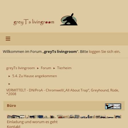
Willkommen im Forum „
greyTs livingroom
“. Bitte
loggen Sie sich ein
.
greyTs livingroom
Forum
Tierheim
►
►
5.4. Zu Hause angekommen
►
►
VERMITTELT - DN/ProA - Chromwell/„All About Trap“, Greyhound, Rüde,
*2008
Büro
Einladung und worum es geht
Kontakt