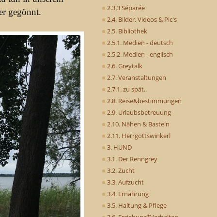
2.3.3 Séparée
ser gegönnt.
2.4. Bilder, Videos & Pic's
2.5. Bibliothek
2.5.1. Medien - deutsch
2.5.2. Medien - englisch
2.6. Greytalk
2.7. Veranstaltungen
2.7.1. zu spät..
2.8. Reise&bestimmungen
2.9. Urlaubsbetreuung
2.10. Nähen & Basteln
2.11. Herrgottswinkerl
3. HUND
3.1. Der Renngrey
3.2. Zucht
3.3. Aufzucht
3.4. Ernährung
3.5. Haltung & Pflege
3.6. Erziehung*Verhalten