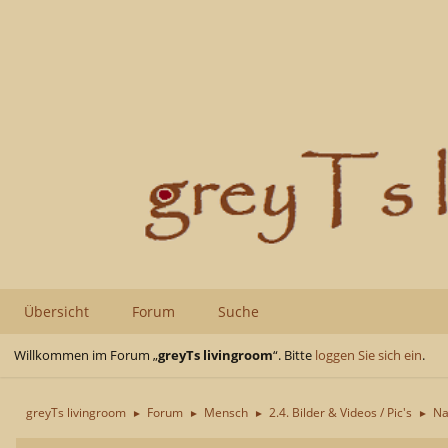
Übersicht
Forum
Suche
Willkommen im Forum „
greyTs livingroom
“. Bitte
loggen Sie sich ein
.
greyTs livingroom
Forum
Mensch
2.4. Bilder & Videos / Pic's
Na
►
►
►
►