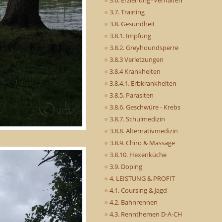
3.7. Training
3.8. Gesundheit
3.8.1. Impfung
3.8.2. Greyhoundsperre
3.8.3 Verletzungen
3.8.4 Krankheiten
3.8.4.1. Erbkrankheiten
3.8.5. Parasiten
3.8.6. Geschwüre - Krebs
3.8.7. Schulmedizin
3.8.8. Alternativmedizin
3.8.9. Chiro & Massage
3.8.10. Hexenküche
3.9. Doping
4. LEISTUNG & PROFIT
4.1. Coursing & Jagd
4.2. Bahnrennen
4.3. Rennthemen D-A-CH