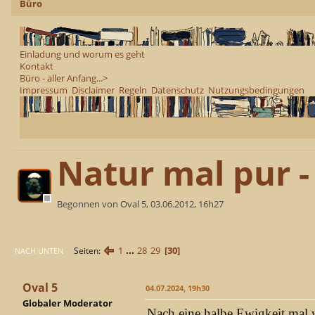
Büro
Einladung und worum es geht
Kontakt
Büro - aller Anfang...>
Impressum
Disclaimer
Regeln
Datenschutz
Nutzungsbedingungen
Natur mal pur 
Begonnen von Oval 5, 03.06.2012, 16h27
1
...
28
29
30
Seiten
NACH UNTEN
Oval 5
04.07.2024, 19h30
Globaler Moderator
Nach eine halbe Ewigkeit mal w