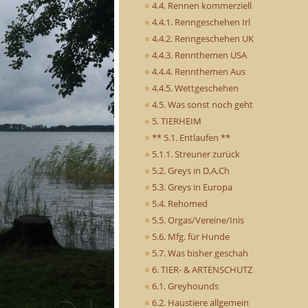
4.4. Rennen kommerziell
4.4.1. Renngeschehen Irl
4.4.2. Renngeschehen UK
4.4.3. Rennthemen USA
4.4.4. Rennthemen Aus
4.4.5. Wettgeschehen
4.5. Was sonst noch geht
5. TIERHEIM
** 5.1. Entlaufen **
5.1.1. Streuner zurück
5.2. Greys in D,A,Ch
5.3. Greys in Europa
5.4. Rehomed
5.5. Orgas/Vereine/Inis
5.6. Mfg. für Hunde
5.7. Was bisher geschah
6. TIER- & ARTENSCHUTZ
6.1. Greyhounds
6.2. Haustiere allgemein