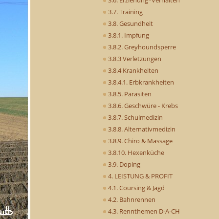
3.7. Training
3.8. Gesundheit
3.8.1. Impfung
3.8.2. Greyhoundsperre
3.8.3 Verletzungen
3.8.4 Krankheiten
3.8.4.1. Erbkrankheiten
3.8.5. Parasiten
3.8.6. Geschwüre - Krebs
3.8.7. Schulmedizin
3.8.8. Alternativmedizin
3.8.9. Chiro & Massage
3.8.10. Hexenküche
3.9. Doping
4. LEISTUNG & PROFIT
4.1. Coursing & Jagd
4.2. Bahnrennen
4.3. Rennthemen D-A-CH