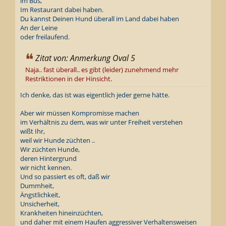
im Bus,
Im Restaurant dabei haben.
Du kannst Deinen Hund überall im Land dabei haben
An der Leine
oder freilaufend.
Zitat von: Anmerkung Oval 5
Naja.. fast überall.. es gibt (leider) zunehmend mehr
Restriktionen in der Hinsicht.
Ich denke, das ist was eigentlich jeder gerne hätte.
Aber wir müssen Kompromisse machen
im Verhältnis zu dem, was wir unter Freiheit verstehen
wißt Ihr,
weil wir Hunde züchten ..
Wir züchten Hunde,
deren Hintergrund
wir nicht kennen.
Und so passiert es oft, daß wir
Dummheit,
Ängstlichkeit,
Unsicherheit,
Krankheiten hineinzüchten,
und daher mit einem Haufen aggressiver Verhaltensweisen