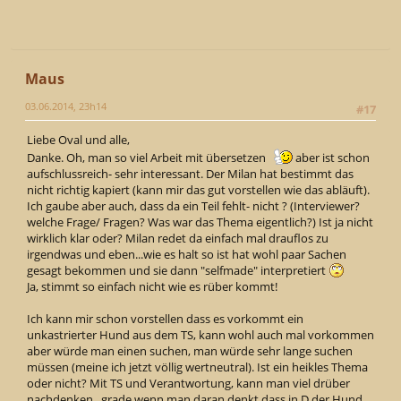
Maus
03.06.2014, 23h14
#17
Liebe Oval und alle,
Danke. Oh, man so viel Arbeit mit übersetzen
aber ist schon
aufschlussreich- sehr interessant. Der Milan hat bestimmt das
nicht richtig kapiert (kann mir das gut vorstellen wie das abläuft).
Ich gaube aber auch, dass da ein Teil fehlt- nicht ? (Interviewer?
welche Frage/ Fragen? Was war das Thema eigentlich?) Ist ja nicht
wirklich klar oder? Milan redet da einfach mal drauflos zu
irgendwas und eben...wie es halt so ist hat wohl paar Sachen
gesagt bekommen und sie dann "selfmade" interpretiert
Ja, stimmt so einfach nicht wie es rüber kommt!
Ich kann mir schon vorstellen dass es vorkommt ein
unkastrierter Hund aus dem TS, kann wohl auch mal vorkommen
aber würde man einen suchen, man würde sehr lange suchen
müssen (meine ich jetzt völlig wertneutral). Ist ein heikles Thema
oder nicht? Mit TS und Verantwortung, kann man viel drüber
nachdenken...grade wenn man daran denkt dass in D der Hund