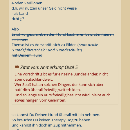
4 oder 5 Millionen
d.h. wir nutzen unser Geld nicht weise
- als Land
richtig?
Also
Es ist vorgeschrieben den Hund kastrieren bzw. sterilisieren
zu lassen.
Ebenso ist es Vorschrift, sich zu Bilden (
Anm: denke
"Hundeführerschein" und "Hundeschule"
)
mit Deinem Hund
Zitat von: Anmerkung Oval 5
Eine Vorschrift gibt es für einzelne Bundesländer, nicht
aber deutschlandweit.
Wer Spaß hat an solchen Dingen, der kann sich aber
natürlich überall freiwillig weiterbilden.
Und so lange ein Kurs freiwillig besucht wird, bleibt auch
etwas hängen vom Gelernten.
so kannst Du Deinen Hund überall mit hin nehmen.
So brauchst Du keinen Therapy Dog zu haben
und kannst ihn doch im Zug mitnehmen,