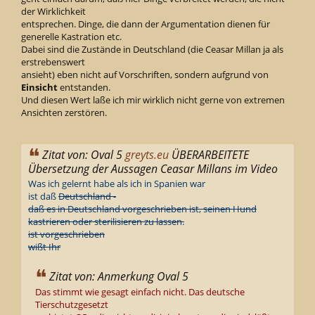
der Wirklichkeit
entsprechen. Dinge, die dann der Argumentation dienen für
generelle Kastration etc.
Dabei sind die Zustände in Deutschland (die Ceasar Millan ja als
erstrebenswert
ansieht) eben nicht auf Vorschriften, sondern aufgrund von
Einsicht
entstanden.
Und diesen Wert laße ich mir wirklich nicht gerne von extremen
Ansichten zerstören.
Zitat von: Oval 5
greyts.eu
ÜBERARBEITETE
Übersetzung der Aussagen Ceasar Millans im Video
Was ich gelernt habe als ich in Spanien war
ist daß
Deutschland -
daß es in Deutschland vorgeschrieben ist, seinen Hund
kastrieren oder sterilisieren zu lassen.
ist vorgeschrieben
wißt Ihr
Zitat von: Anmerkung Oval 5
Das stimmt wie gesagt einfach nicht. Das deutsche
Tierschutzgesetzt