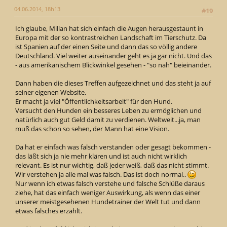
04.06.2014, 18h13
#19
Ich glaube, Millan hat sich einfach die Augen herausgestaunt in
Europa mit der so kontrastreichen Landschaft im Tierschutz. Da
ist Spanien auf der einen Seite und dann das so völlig andere
Deutschland. Viel weiter auseinander geht es ja gar nicht. Und das
- aus amerikanischem Blickwinkel gesehen - "so nah" beieinander.
Dann haben die dieses Treffen aufgezeichnet und das steht ja auf
seiner eigenen Website.
Er macht ja viel "Öffentlichkeitsarbeit" für den Hund.
Versucht den Hunden ein besseres Leben zu ermöglichen und
natürlich auch gut Geld damit zu verdienen. Weltweit...ja, man
muß das schon so sehen, der Mann hat eine Vision.
Da hat er einfach was falsch verstanden oder gesagt bekommen -
das läßt sich ja nie mehr klären und ist auch nicht wirklich
relevant. Es ist nur wichtig, daß jeder weiß, daß das nicht stimmt.
Wir verstehen ja alle mal was falsch. Das ist doch normal..
Nur wenn ich etwas falsch verstehe und falsche Schlüße daraus
ziehe, hat das einfach weniger Auswirkung, als wenn das einer
unserer meistgesehenen Hundetrainer der Welt tut und dann
etwas falsches erzählt.