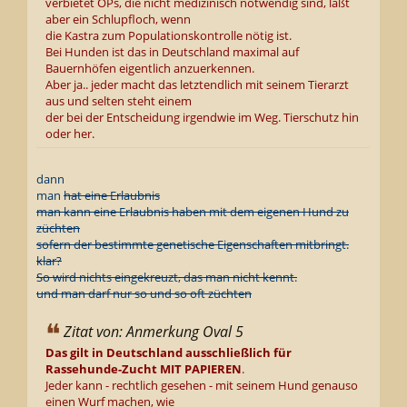
verbietet OPs, die nicht medizinisch notwendig sind, läßt
aber ein Schlupfloch, wenn
die Kastra zum Populationskontrolle nötig ist.
Bei Hunden ist das in Deutschland maximal auf
Bauernhöfen eigentlich anzuerkennen.
Aber ja.. jeder macht das letztendlich mit seinem Tierarzt
aus und selten steht einem
der bei der Entscheidung irgendwie im Weg. Tierschutz hin
oder her.
dann
man
hat eine Erlaubnis
man kann eine Erlaubnis haben mit dem eigenen Hund zu
züchten
sofern der bestimmte genetische Eigenschaften mitbringt.
klar?
So wird nichts eingekreuzt, das man nicht kennt.
und man darf nur so und so oft züchten
Zitat von: Anmerkung Oval 5
Das gilt in Deutschland ausschließlich für
Rassehunde-Zucht MIT PAPIEREN
.
Jeder kann - rechtlich gesehen - mit seinem Hund genauso
einen Wurf machen, wie