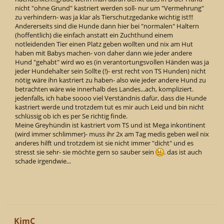
nicht "ohne Grund" kastriert werden soll- nur um "Vermehrung"
zu verhindern- was ja klar als Tierschutzgedanke wichtig ist!!!
Andererseits sind die Hunde dann hier bei "normalen" Haltern
(hoffentlich) die einfach anstatt ein Zuchthund einem
notleidenden Tier einen Platz geben wollten und nix am Hut
haben mit Babys machen- von daher dann wie jeder andere
Hund "gehabt" wird wo es (in verantortungsvollen Händen was ja
jeder Hundehalter sein Sollte (!)- erst recht von TS Hunden) nicht
nötig wäre ihn kastriert zu haben- also wie jeder andere Hund zu
betrachten wäre wie innerhalb des Landes...ach, kompliziert.
jedenfalls, ich habe soooo viel Verständnis dafür, dass die Hunde
kastriert werde und trotzdem tut es mir auch Leid und bin nicht
schlüssig ob ich es per Se richtig finde.
Meine Greyhündin ist kastriert vom TS und ist Mega inkontinent
(wird immer schlimmer)- muss ihr 2x am Tag medis geben weil nix
anderes hilft und trotzdem ist sie nicht immer "dicht" und es
stresst sie sehr- sie möchte gern so sauber sein
. das ist auch
schade irgendwie...
KimC