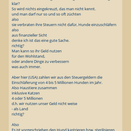
klar?
So wird nichts eingekreuzt, das man nicht kennt.
und man darf nur so und so oft züchten
also
sie verbraten ihre Steuern nicht dafür, Hunde einzuschläfern
also
aus finanzieller Sicht
denke ich ist das eine gute Sache.
richtig?
Man kann so ihr Geld nutzen
für den Wohlstand,
oder andere Dinge zu verbessern
was auch immer.
Aber hier (USA) zahlen wir aus den Steuergeldern die
Einschläferung von 4 bis 5 Millionen Hunden im Jahr.
Also Haustiere zusammen
inklusive Katzen
4 oder 5 Millionen
d.h. wir nutzen unser Geld nicht weise
- als Land
richtig?
Also
Es ist vorgeschrieben den Hund kastrieren bzw. sterilisieren