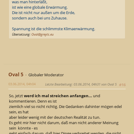
was man hinterläßt,
ist wie eine globale Erwärmung.
Die ist nicht nur außen um die Erde,
sondern auch bei uns Zuhause.
Spannung ist die schlimmste Klimaerwärmung.
Übersetzung:
Oval@greyts.eu
Oval 5
Globaler Moderator
03.06.2014, 04h04
Letzte Bearbeitung
: 03.06.2014, 04h31 von Oval 5
#16
So, jetzt
werd ich mal streichen anfangen...
und
kommentieren. Denn es ist
ziemlich viel so nicht richtig. Die Gedanken dahinter mögen edel
sein, es hat
aber leider wenig mit der deutschen Realität zu tun.
Es geht mir hier nicht darum, daß man nicht anderer Meinung
sein könnte - es
geht einfach darum, daß hier Dinge verbreitet werden, die nicht