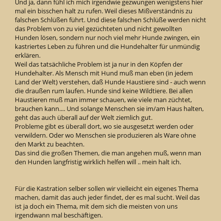
Und ja, dann fühl ich mich irgendwie gezwungen wenigstens hier
mal ein bisschen halt zu rufen. Weil dieses Mißverständnis zu
falschen Schlüßen führt. Und diese falschen Schlüße werden nicht
das Problem von zu viel gezüchteten und nicht gewollten
Hunden lösen, sondern nur noch viel mehr Hunde zwingen, ein
kastriertes Leben zu führen und die Hundehalter für unmündig
erklären.
Weil das tatsächliche Problem ist ja nur in den Köpfen der
Hundehalter. Als Mensch mit Hund muß man eben (in jedem
Land der Welt) verstehen, daß Hunde Haustiere sind - auch wenn
die draußen rum laufen. Hunde sind keine Wildtiere. Bei allen
Haustieren muß man immer schauen, wie viele man züchtet,
brauchen kann.... Und solange Menschen sie im/am Haus halten,
geht das auch überall auf der Welt ziemlich gut.
Probleme gibt es überall dort, wo sie ausgesetzt werden oder
verwildern. Oder wo Menschen sie produzieren als Ware ohne
den Markt zu beachten.
Das sind die großen Themen, die man angehen muß, wenn man
den Hunden langfristig wirklich helfen will .. mein halt ich.
Für die Kastration selber sollen wir vielleicht ein eigenes Thema
machen, damit das auch jeder findet, der es mal sucht. Weil das
ist ja doch ein Thema, mit dem sich die meisten von uns
irgendwann mal beschäftigen.