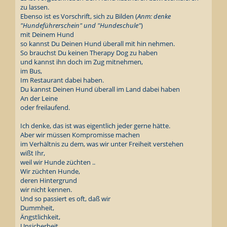
zu lassen.
Ebenso ist es Vorschrift, sich zu Bilden (
Anm: denke
"Hundeführerschein" und "Hundeschule"
)
mit Deinem Hund
so kannst Du Deinen Hund überall mit hin nehmen.
So brauchst Du keinen Therapy Dog zu haben
und kannst ihn doch im Zug mitnehmen,
im Bus,
Im Restaurant dabei haben.
Du kannst Deinen Hund überall im Land dabei haben
An der Leine
oder freilaufend.
Ich denke, das ist was eigentlich jeder gerne hätte.
Aber wir müssen Kompromisse machen
im Verhältnis zu dem, was wir unter Freiheit verstehen
wißt Ihr,
weil wir Hunde züchten ..
Wir züchten Hunde,
deren Hintergrund
wir nicht kennen.
Und so passiert es oft, daß wir
Dummheit,
Ängstlichkeit,
Unsicherheit,