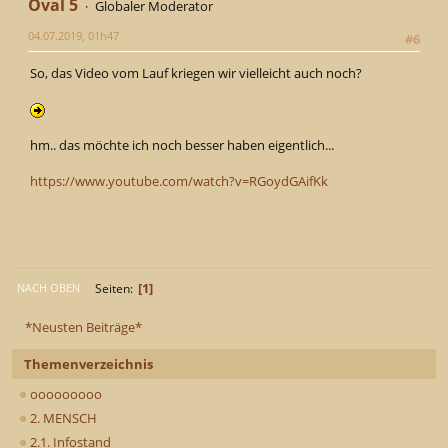
Oval 5
Globaler Moderator
04.07.2019, 01h47
#6
So, das Video vom Lauf kriegen wir vielleicht auch noch?
hm.. das möchte ich noch besser haben eigentlich...
https://www.youtube.com/watch?v=RGoydGAifKk
1
Seiten
NACH OBEN
*Neusten Beiträge*
Themenverzeichnis
ooooooooo
2. MENSCH
2.1. Infostand