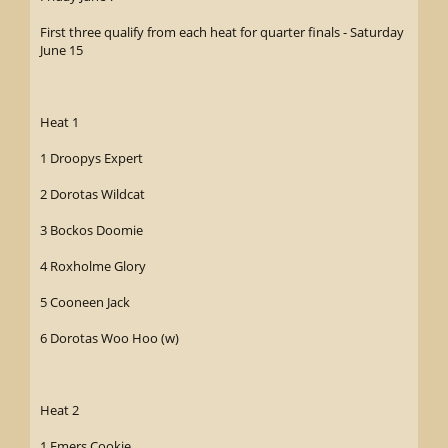
First three qualify from each heat for quarter finals - Saturday
June 15
Heat 1
1 Droopys Expert
2 Dorotas Wildcat
3 Bockos Doomie
4 Roxholme Glory
5 Cooneen Jack
6 Dorotas Woo Hoo (w)
Heat 2
1 Emers Cookie