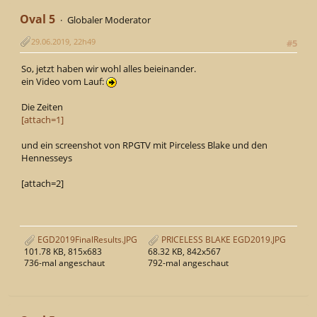
Oval 5
Globaler Moderator
29.06.2019, 22h49
#5
So, jetzt haben wir wohl alles beieinander.
ein Video vom Lauf:
Die Zeiten
[attach=1]
und ein screenshot von RPGTV mit Pirceless Blake und den
Hennesseys
[attach=2]
EGD2019FinalResults.JPG
PRICELESS BLAKE EGD2019.JPG
101.78 KB, 815x683
68.32 KB, 842x567
736-mal angeschaut
792-mal angeschaut