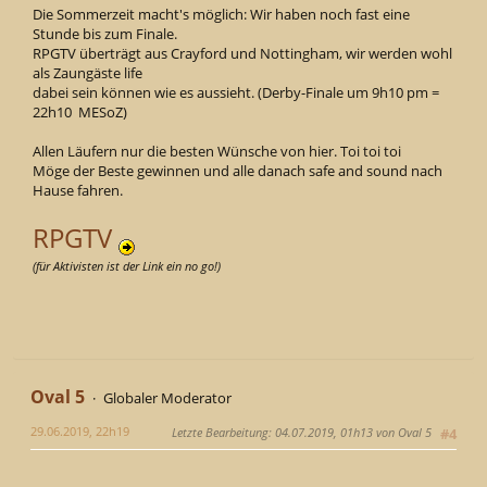
Die Sommerzeit macht's möglich: Wir haben noch fast eine
Stunde bis zum Finale.
RPGTV überträgt aus Crayford und Nottingham, wir werden wohl
als Zaungäste life
dabei sein können wie es aussieht. (Derby-Finale um 9h10 pm =
22h10 MESoZ)
Allen Läufern nur die besten Wünsche von hier. Toi toi toi
Möge der Beste gewinnen und alle danach safe and sound nach
Hause fahren.
RPGTV
(für Aktivisten ist der Link ein no go!)
Oval 5
Globaler Moderator
29.06.2019, 22h19
Letzte Bearbeitung
: 04.07.2019, 01h13 von Oval 5
#4