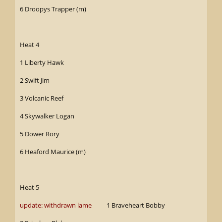
6 Droopys Trapper (m)
Heat 4
1 Liberty Hawk
2 Swift Jim
3 Volcanic Reef
4 Skywalker Logan
5 Dower Rory
6 Heaford Maurice (m)
Heat 5
update: withdrawn lame
1 Braveheart Bobby