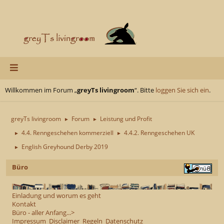
Willkommen im Forum „
greyTs livingroom
“. Bitte
loggen Sie sich ein
.
greyTs livingroom
Forum
Leistung und Profit
►
►
4.4. Renngeschehen kommerziell
4.4.2. Renngeschehen UK
►
►
English Greyhound Derby 2019
►
Büro
Einladung und worum es geht
Kontakt
Büro - aller Anfang...>
Impressum
Disclaimer
Regeln
Datenschutz