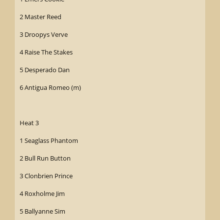
2 Master Reed
3 Droopys Verve
4 Raise The Stakes
5 Desperado Dan
6 Antigua Romeo (m)
Heat 3
1 Seaglass Phantom
2 Bull Run Button
3 Clonbrien Prince
4 Roxholme Jim
5 Ballyanne Sim