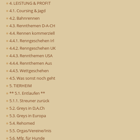
4. LEISTUNG & PROFIT
4.1. Coursing & Jagd
4.2. Bahnrennen
4.3. Rennthemen D-A-CH
4.4. Rennen kommerziell
4.4.1. Renngeschehen Irl
4.4.2. Renngeschehen UK
4.4.3. Rennthemen USA
4.4.4. Rennthemen Aus
4.4.5. Wettgeschehen
4.5. Was sonst noch geht
5. TIERHEIM
** 5.1. Entlaufen **
5.1.1. Streuner zurück
5.2. Greys in D,A,Ch
5.3. Greys in Europa
5.4. Rehomed
5.5. Orgas/Vereine/Inis
5.6. Mfg. für Hunde