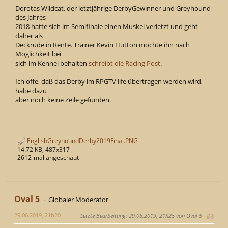
Dorotas Wildcat, der letztjährige DerbyGewinner und Greyhound
des Jahres
2018 hatte sich im Semifinale einen Muskel verletzt und geht
daher als
Deckrüde in Rente. Trainer Kevin Hutton möchte ihn nach
Möglichkeit bei
sich im Kennel behalten
schreibt die Racing Post
.
Ich offe, daß das Derby im RPGTV life übertragen werden wird,
habe dazu
aber noch keine Zeile gefunden.
EnglishGreyhoundDerby2019Final.PNG
14.72 KB, 487x317
2612-mal angeschaut
Oval 5
Globaler Moderator
29.06.2019, 21h20
Letzte Bearbeitung
: 29.06.2019, 21h25 von Oval 5
#3