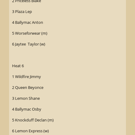
2 Priceless Blake
3 Plaza Lep
4 Ballymac Anton
5 Worseforwear (m)
6 Jaytee Taylor (w)
Heat 6
1 Wildfire Jimmy
2 Queen Beyonce
3 Lemon Shane
4 Ballymac Osby
5 Knockduff Declan (m)
6 Lemon Express (w)