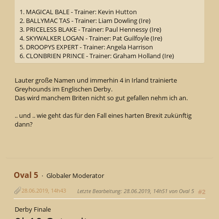
1. MAGICAL BALE - Trainer: Kevin Hutton
2. BALLYMAC TAS - Trainer: Liam Dowling (Ire)
3. PRICELESS BLAKE - Trainer: Paul Hennessy (Ire)
4. SKYWALKER LOGAN - Trainer: Pat Guilfoyle (Ire)
5. DROOPYS EXPERT - Trainer: Angela Harrison
6. CLONBRIEN PRINCE - Trainer: Graham Holland (Ire)
Lauter große Namen und immerhin 4 in Irland trainierte
Greyhounds im Englischen Derby.
Das wird manchem Briten nicht so gut gefallen nehm ich an.
.. und .. wie geht das für den Fall eines harten Brexit zukünftig
dann?
Oval 5
Globaler Moderator
28.06.2019, 14h43
Letzte Bearbeitung
: 28.06.2019, 14h51 von Oval 5
#2
Derby Finale