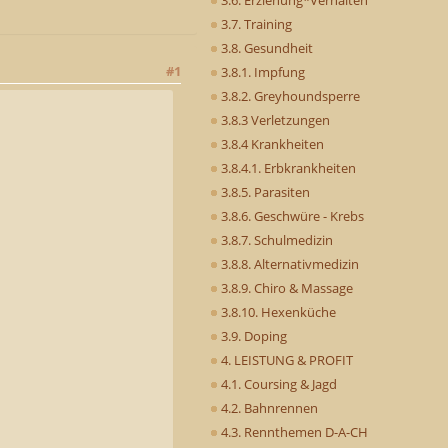
3.7. Training
3.8. Gesundheit
#1
3.8.1. Impfung
3.8.2. Greyhoundsperre
3.8.3 Verletzungen
3.8.4 Krankheiten
3.8.4.1. Erbkrankheiten
3.8.5. Parasiten
3.8.6. Geschwüre - Krebs
3.8.7. Schulmedizin
3.8.8. Alternativmedizin
3.8.9. Chiro & Massage
3.8.10. Hexenküche
3.9. Doping
4. LEISTUNG & PROFIT
4.1. Coursing & Jagd
4.2. Bahnrennen
4.3. Rennthemen D-A-CH