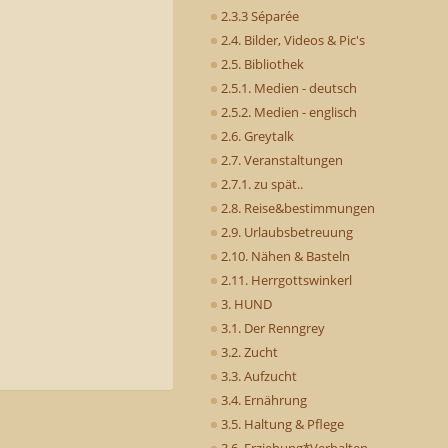
2.3.3 Séparée
2.4. Bilder, Videos & Pic's
2.5. Bibliothek
2.5.1. Medien - deutsch
2.5.2. Medien - englisch
2.6. Greytalk
2.7. Veranstaltungen
2.7.1. zu spät..
2.8. Reise&bestimmungen
2.9. Urlaubsbetreuung
2.10. Nähen & Basteln
2.11. Herrgottswinkerl
3. HUND
3.1. Der Renngrey
3.2. Zucht
3.3. Aufzucht
3.4. Ernährung
3.5. Haltung & Pflege
3.6. Erziehung*Verhalten