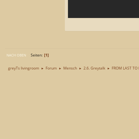
1
Seiten
NACH OBEN
greyTs livingroom
Forum
Mensch
2.6. Greytalk
FROM LAST TO 
►
►
►
►