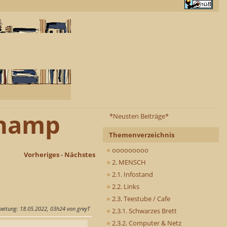
Champ
*Neusten Beiträge*
Themenverzeichnis
ooooooooo
Vorheriges
-
Nächstes
2. MENSCH
2.1. Infostand
2.2. Links
2.3. Teestube / Cafe
beitung
: 18.05.2022, 03h24 von greyT
2.3.1. Schwarzes Brett
2.3.2. Computer & Netz