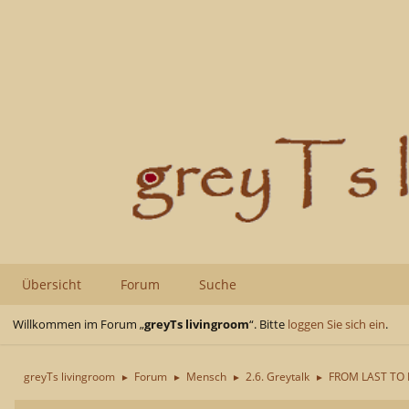
Übersicht
Forum
Suche
Willkommen im Forum „
greyTs livingroom
“. Bitte
loggen Sie sich ein
.
greyTs livingroom
Forum
Mensch
2.6. Greytalk
FROM LAST TO 
►
►
►
►