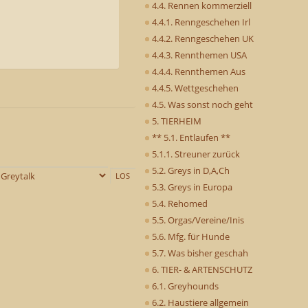
4.4. Rennen kommerziell
4.4.1. Renngeschehen Irl
4.4.2. Renngeschehen UK
4.4.3. Rennthemen USA
4.4.4. Rennthemen Aus
4.4.5. Wettgeschehen
4.5. Was sonst noch geht
5. TIERHEIM
** 5.1. Entlaufen **
5.1.1. Streuner zurück
5.2. Greys in D,A,Ch
5.3. Greys in Europa
5.4. Rehomed
5.5. Orgas/Vereine/Inis
5.6. Mfg. für Hunde
5.7. Was bisher geschah
6. TIER- & ARTENSCHUTZ
6.1. Greyhounds
6.2. Haustiere allgemein