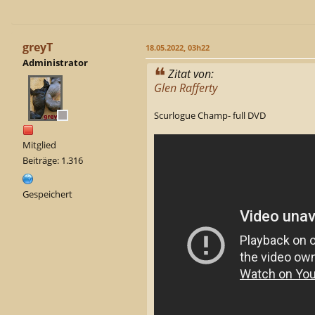
greyT
18.05.2022, 03h22
Administrator
Zitat von:
Glen Rafferty
Scurlogue Champ- full DVD
Mitglied
Beiträge: 1.316
Gespeichert