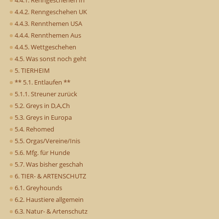
4.4.1. Renngeschehen Irl
4.4.2. Renngeschehen UK
4.4.3. Rennthemen USA
4.4.4. Rennthemen Aus
4.4.5. Wettgeschehen
4.5. Was sonst noch geht
5. TIERHEIM
** 5.1. Entlaufen **
5.1.1. Streuner zurück
5.2. Greys in D,A,Ch
5.3. Greys in Europa
5.4. Rehomed
5.5. Orgas/Vereine/Inis
5.6. Mfg. für Hunde
5.7. Was bisher geschah
6. TIER- & ARTENSCHUTZ
6.1. Greyhounds
6.2. Haustiere allgemein
6.3. Natur- & Artenschutz