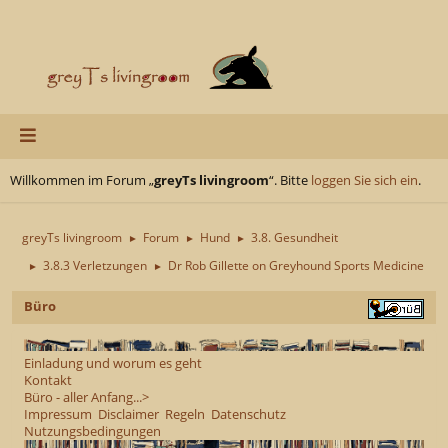
Willkommen im Forum „
greyTs livingroom
“. Bitte
loggen Sie sich ein
.
greyTs livingroom
Forum
Hund
3.8. Gesundheit
►
►
►
3.8.3 Verletzungen
Dr Rob Gillette on Greyhound Sports Medicine
►
►
Büro
Einladung und worum es geht
Kontakt
Büro - aller Anfang...>
Impressum
Disclaimer
Regeln
Datenschutz
Nutzungsbedingungen